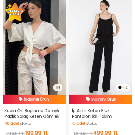
İndirimli Ürün
İndirimli Ürün
1
2
Hızlı Teslimat
Hızlı Teslimat
İndirimli Ürün
İndirimli Ürün
Kadın Ön Bağlama Detaylı
İp Askılı Keten Bluz
Yazlık Salaş Keten Gömlek
Pantolon İkili Takım
40
adet
stokta
10
adet
stokta
40
adet
stokta
10
adet
stokta
199,99 TL
499,99 TL
249,99 TL
1.199,99 TL