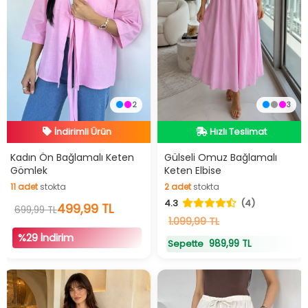
İndirimli Ürün
Hızlı Teslimat
2
3
Hızlı Teslimat
Videolu Ürün
İndirimli Ürün
Hızlı Teslimat
Kadın Ön Bağlamalı Keten
Gülseli Omuz Bağlamalı
Gömlek
Keten Elbise
11
adet
stokta
2
adet
stokta
11
adet
stokta
2
adet
stokta
4.3
(4)
499,99 TL
699,99 TL
1.099,99 TL
%29 İndirim
989,99 TL
Sepette