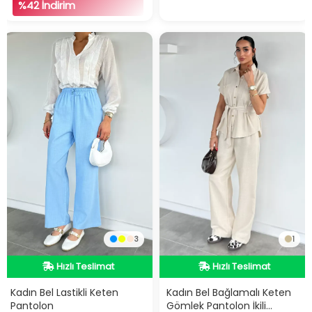
%42 İndirim
3
1
Hızlı Teslimat
Hızlı Teslimat
Hızlı Teslimat
Hızlı Teslimat
Kadın Bel Lastikli Keten
Kadın Bel Bağlamalı Keten
Pantolon
Gömlek Pantolon İkili
16
adet
stokta
2
adet
stokta