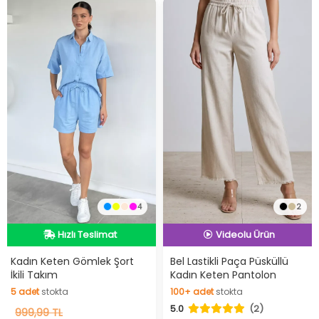
4
2
Hızlı Teslimat
İndirimli Ürün
Hızlı Teslimat
Hızlı Teslimat
Videolu Ürün
Kadın Keten Gömlek Şort
Bel Lastikli Paça Püsküllü
İkili Takım
Kadın Keten Pantolon
İndirimli Ürün
5
adet
stokta
100+
adet
stokta
5
adet
stokta
100+
adet
stokta
5.0
(2)
999,99 TL