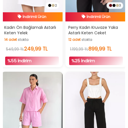
2
3
Hızlı Teslimat
Hızlı Teslimat
İndirimli Ürün
İndirimli Ürün
Kadın Ön Bağlamalı Astarlı
Perry Kadın Kruvaze Yaka
Keten Yelek
Astarlı Keten Ceket
14
adet
stokta
12
adet
stokta
14
adet
stokta
12
adet
stokta
249,99 TL
899,99 TL
549,99 TL
1.199,99 TL
%55 İndirim
%25 İndirim