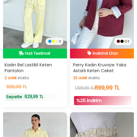
İndirimli Ürün
3
3
Hızlı Teslimat
Hızlı Teslimat
Hızlı Teslimat
İndirimli Ürün
Kadın Bel Lastikli Keten
Perry Kadın Kruvaze Yaka
Pantolon
Astarlı Keten Ceket
2
adet
stokta
23
adet
stokta
2
adet
stokta
23
adet
stokta
699,99 TL
899,99 TL
1.199,99 TL
629,99 TL
Sepette
%25 İndirim