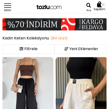
0
Sepetim
Ara
MENU
Kadın Keten Koleksiyonu
(
84
Ürün
)
Filtrele