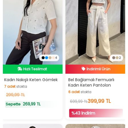
İndirimli Ürün
4
2
Hızlı Teslimat
Hızlı Teslimat
Hızlı Teslimat
İndirimli Ürün
Kadın Nakışlı Keten Gömlek
Bel Bağlamalı Fermuarlı
7
adet
stokta
Kadın Keten Pantolon
6
adet
stokta
7
adet
stokta
299,99 TL
6
adet
stokta
399,99 TL
699,99 TL
269,99 TL
Sepette
%43 İndirim