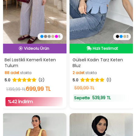
5
3
İndirimli Ürün
Hızlı Teslimat
Hızlı Teslimat
Hızlı Teslimat
Videolu Ürün
Bel Lastikli Kemerli Keten
Gülseli Kadın Tarz Keten
Tulum
Bluz
88
adet
stokta
2
adet
stokta
İndirimli Ürün
88
adet
stokta
2
adet
stokta
5.0
(2)
5.0
(1)
699,99 TL
599,99 TL
1.199,99 TL
539,99 TL
Sepette
%42 İndirim