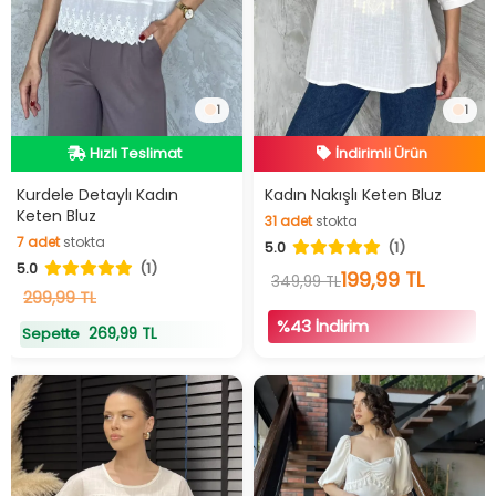
İndirimli Ürün
1
1
Hızlı Teslimat
Hızlı Teslimat
Hızlı Teslimat
İndirimli Ürün
Kurdele Detaylı Kadın
Kadın Nakışlı Keten Bluz
31
adet
stokta
Keten Bluz
7
adet
stokta
31
adet
stokta
5.0
(1)
7
adet
stokta
5.0
(1)
199,99 TL
349,99 TL
299,99 TL
%43 İndirim
269,99 TL
Sepette