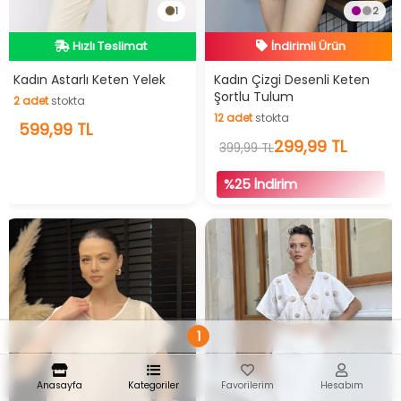
1
2
Videolu Ürün
Hızlı Teslimat
Hızlı Teslimat
İndirimli Ürün
Kadın Astarlı Keten Yelek
Kadın Çizgi Desenli Keten
2
adet
stokta
Şortlu Tulum
12
adet
stokta
2
adet
stokta
599,99 TL
12
adet
stokta
299,99 TL
399,99 TL
%25 İndirim
1
Anasayfa
Kategoriler
Favorilerim
Hesabım