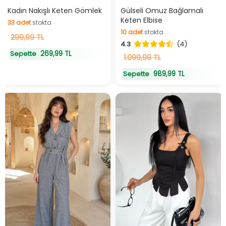
Kadın Nakışlı Keten Gömlek
Gülseli Omuz Bağlamalı
33
adet
stokta
Keten Elbise
10
adet
stokta
33
adet
stokta
299,99 TL
10
adet
stokta
4.3
(4)
269,99 TL
Sepette
1.099,99 TL
989,99 TL
Sepette