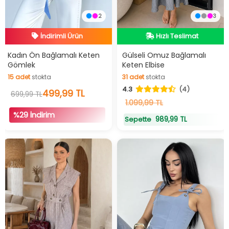
İndirimli Ürün
Hızlı Teslimat
2
3
Hızlı Teslimat
Videolu Ürün
İndirimli Ürün
Hızlı Teslimat
Kadın Ön Bağlamalı Keten
Gülseli Omuz Bağlamalı
Gömlek
Keten Elbise
15
adet
stokta
31
adet
stokta
15
adet
stokta
31
adet
stokta
4.3
(4)
499,99 TL
699,99 TL
1.099,99 TL
%29 İndirim
989,99 TL
Sepette