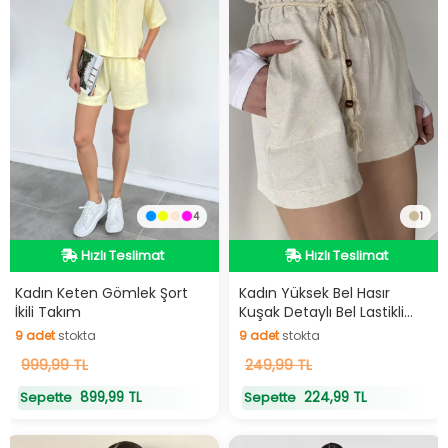
4
1
Hızlı Teslimat
Hızlı Teslimat
Hızlı Teslimat
Hızlı Teslimat
Kadın Keten Gömlek Şort
Kadın Yüksek Bel Hasır
İkili Takım
Kuşak Detaylı Bel Lastikli
9
adet
stokta
9
adet
stokta
Keten Şort
9
adet
stokta
9
adet
stokta
999,99 TL
249,99 TL
899,99 TL
224,99 TL
Sepette
Sepette