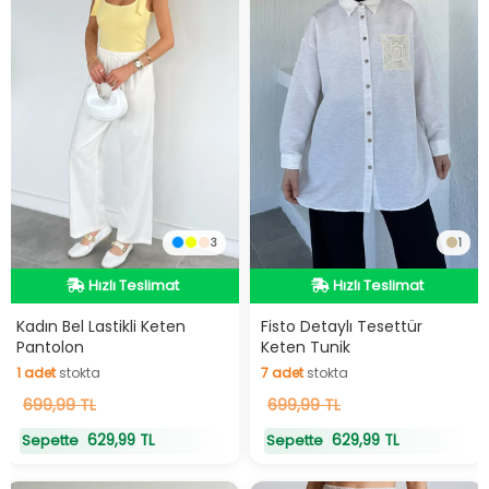
3
1
Hızlı Teslimat
Hızlı Teslimat
Hızlı Teslimat
Hızlı Teslimat
Kadın Bel Lastikli Keten
Fisto Detaylı Tesettür
Pantolon
Keten Tunik
1
adet
stokta
7
adet
stokta
1
adet
stokta
7
adet
stokta
699,99 TL
699,99 TL
629,99 TL
629,99 TL
Sepette
Sepette