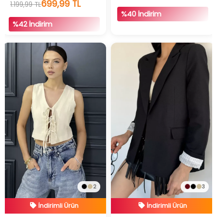
699,99 TL
1.199,99 TL
%40 İndirim
%42 İndirim
İndirimli Ürün
İndirimli Ürün
2
3
Hızlı Teslimat
Hızlı Teslimat
İndirimli Ürün
İndirimli Ürün