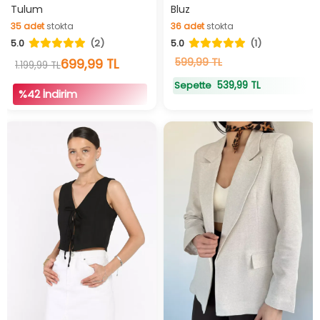
Tulum
Bluz
İndirimli Ürün
35
adet
stokta
36
adet
stokta
35
adet
stokta
36
adet
stokta
5.0
(2)
5.0
(1)
699,99 TL
599,99 TL
1.199,99 TL
539,99 TL
Sepette
%42 İndirim
İndirimli Ürün
İndirimli Ürün