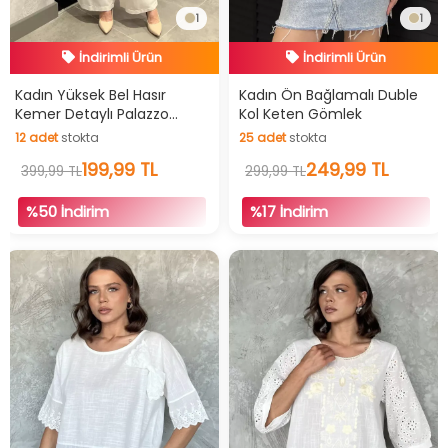
1
1
Hızlı Teslimat
Hızlı Teslimat
İndirimli Ürün
İndirimli Ürün
Kadın Yüksek Bel Hasır
Kadın Ön Bağlamalı Duble
Kemer Detaylı Palazzo
Kol Keten Gömlek
12
adet
stokta
25
adet
stokta
Keten Pantolon
12
adet
stokta
25
adet
stokta
199,99 TL
249,99 TL
399,99 TL
299,99 TL
%50 İndirim
%17 İndirim