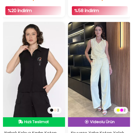
%20 İndirim
%58 İndirim
2
2
Hızlı Teslimat
İndirimli Ürün
Hızlı Teslimat
Hızlı Teslimat
Videolu Ürün
Nakışlı Kolsuz Kadın Keten
Kruvaze Yaka Keten Yelek