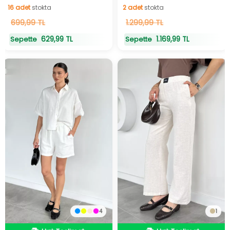
Takım
16
adet
stokta
2
adet
stokta
699,99 TL
1.299,99 TL
629,99 TL
1.169,99 TL
Sepette
Sepette
4
1
Hızlı Teslimat
Hızlı Teslimat