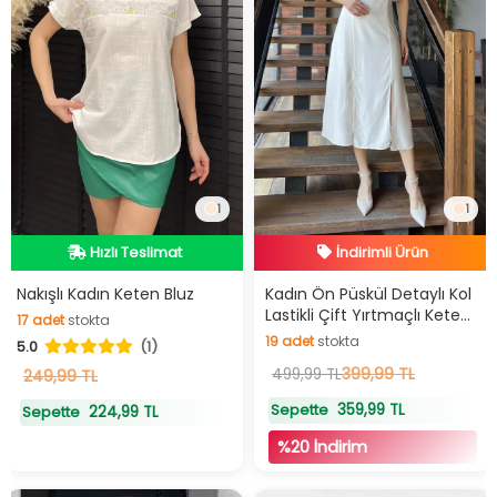
İndirimli Ürün
1
1
Hızlı Teslimat
Hızlı Teslimat
Hızlı Teslimat
İndirimli Ürün
Nakışlı Kadın Keten Bluz
Kadın Ön Püskül Detaylı Kol
17
adet
stokta
Lastikli Çift Yırtmaçlı Keten
19
adet
stokta
Elbise
17
adet
stokta
5.0
(1)
19
adet
stokta
399,99 TL
499,99 TL
249,99 TL
359,99 TL
Sepette
224,99 TL
Sepette
%20 İndirim