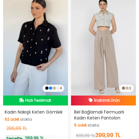
İndirimli Ürün
4
2
Hızlı Teslimat
Hızlı Teslimat
Hızlı Teslimat
İndirimli Ürün
Kadın Nakışlı Keten Gömlek
Bel Bağlamalı Fermuarlı
62
adet
stokta
Kadın Keten Pantolon
5
adet
stokta
62
adet
stokta
299,99 TL
5
adet
stokta
399,99 TL
699,99 TL
269,99 TL
Sepette