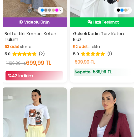
5
3
İndirimli Ürün
Hızlı Teslimat
Hızlı Teslimat
Hızlı Teslimat
Videolu Ürün
Bel Lastikli Kemerli Keten
Gülseli Kadın Tarz Keten
Tulum
Bluz
İndirimli Ürün
63
adet
stokta
52
adet
stokta
63
adet
stokta
52
adet
stokta
5.0
(2)
5.0
(1)
699,99 TL
599,99 TL
1.199,99 TL
539,99 TL
Sepette
%42 İndirim