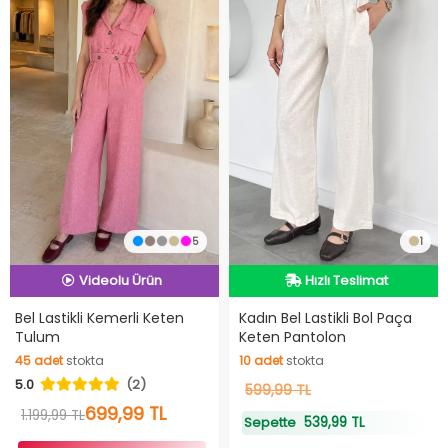
5
1
İndirimli Ürün
Hızlı Teslimat
Hızlı Teslimat
Hızlı Teslimat
Videolu Ürün
Bel Lastikli Kemerli Keten
Kadın Bel Lastikli Bol Paça
Tulum
Keten Pantolon
45
adet
stokta
10
adet
stokta
İndirimli Ürün
45
adet
stokta
10
adet
stokta
5.0
(2)
599,99 TL
699,99 TL
1.199,99 TL
539,99 TL
Sepette