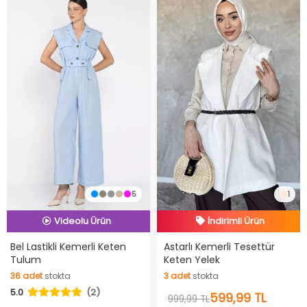
İndirimli Ürün
5
1
İndirimli Ürün
Hızlı Teslimat
Hızlı Teslimat
İndirimli Ürün
Videolu Ürün
Bel Lastikli Kemerli Keten
Astarlı Kemerli Tesettür
Tulum
Keten Yelek
İndirimli Ürün
36
adet
stokta
3
adet
stokta
36
adet
stokta
3
adet
stokta
5.0
(2)
599,99 TL
999,99 TL