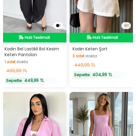
1
1
Hızlı Teslimat
Hızlı Teslimat
Hızlı Teslimat
Hızlı Teslimat
Kadın Bel Lastikli Bol Kesim
Kadın Keten Şort
3
adet
stokta
Keten Pantolon
1
adet
stokta
3
adet
stokta
1
adet
stokta
449,99 TL
499,99 TL
404,99 TL
Sepette
449,99 TL
Sepette