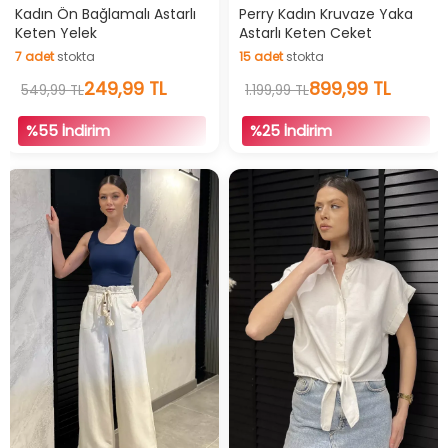
Kadın Ön Bağlamalı Astarlı
Perry Kadın Kruvaze Yaka
Keten Yelek
Astarlı Keten Ceket
7
adet
stokta
15
adet
stokta
7
adet
stokta
15
adet
stokta
249,99 TL
899,99 TL
549,99 TL
1.199,99 TL
%55 İndirim
%25 İndirim
İndirimli Ürün
İndirimli Ürün