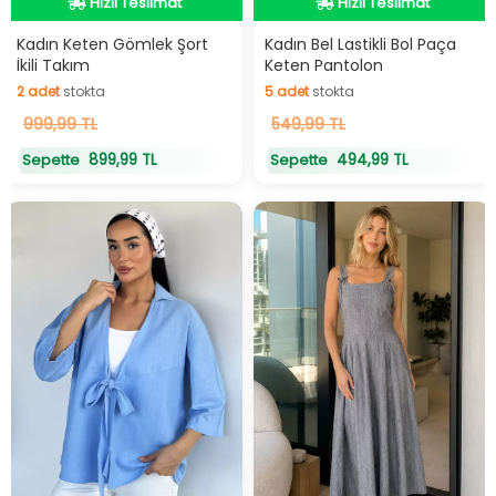
Hızlı Teslimat
Hızlı Teslimat
Kadın Keten Gömlek Şort
Kadın Bel Lastikli Bol Paça
İkili Takım
Keten Pantolon
2
adet
stokta
5
adet
stokta
2
adet
stokta
5
adet
stokta
999,99 TL
549,99 TL
899,99 TL
494,99 TL
Sepette
Sepette