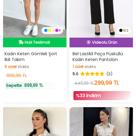
4
2
Hızlı Teslimat
İndirimli Ürün
Hızlı Teslimat
Hızlı Teslimat
Videolu Ürün
Kadın Keten Gömlek Şort
Bel Lastikli Paça Püsküllü
İkili Takım
Kadın Keten Pantolon
İndirimli Ürün
5
adet
stokta
1
adet
stokta
5
adet
stokta
1
adet
stokta
5.0
(2)
999,99 TL
299,99 TL
449,99 TL
899,99 TL
Sepette
%33 İndirim