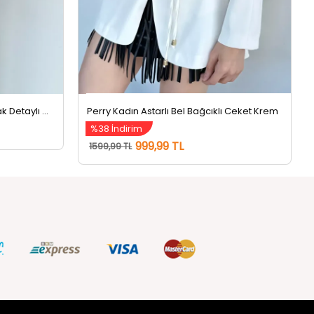
Kadın Kruvaze Yaka Çıtçıtlı Kuşak Detaylı Ceket Kahve
Perry Kadın Astarlı Bel Bağcıklı Ceket Krem
%38 İndirim
999,99 TL
1599,99 TL