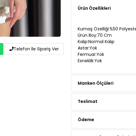
Kumaş Özelliği:%50 Polyest
Ürün Boy:70 Cm
Kalıp:Normal Kalıp
Astar:Yok
Fermuar:Yok
Esneklik:Yok
Telefon İle Sipariş Ver
Manken Ölçüleri
Teslimat
Ödeme
Yorumlar (1 yorum)