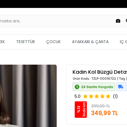
KEK
TESETTÜR
ÇOCUK
AYAKKABI & ÇANTA
İÇ 
Kadın Kol Büzgü Deta
Ürün Kodu
: TZLP-00016722 / Taş /
5.0
(1)
m
399,99 TL
%
1
3
İ
n
d
i
r
i
349,99 TL