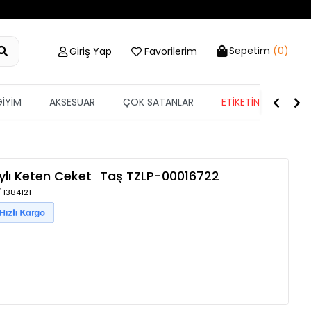
Sepetim
(0)
Giriş Yap
Favorilerim
GİYİM
AKSESUAR
ÇOK SATANLAR
ETİKETİN YARISI
ylı Keten Ceket
Taş
TZLP-00016722
 1384121