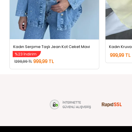
Kadın Serpme Taşlı Jean Kot Ceket Mavi
%23 İndirim
999,99 TL
999,99 TL
1299,99 TL
tozlu.com
MÜŞTERİ Hİ