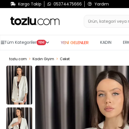
Kargo Takip
05374475666
Yardım
YENİ GELENLER
Tüm Kategoriler
KADIN
ER
YENİ
tozlu.com
Kadın Giyim
Ceket