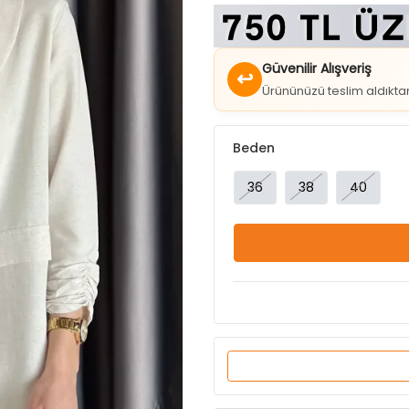
Güvenilir Alışveriş
↩
Ürününüzü teslim aldıkt
Beden
36
38
40
Ürün Özellikleri