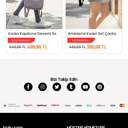
Kadın Kapitone Desenli Sırt Çantası Gri
Amblemli Kadın Sırt Çantası Siyah
%23 İndirim
%11 İndirim
499,99 TL
399,99 TL
649,99 TL
449,99 TL
Bizi Takip Edin
tozlu.com
MÜŞTERİ HİZMETLERİ