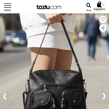
0
Sepetim
Ara
MENU