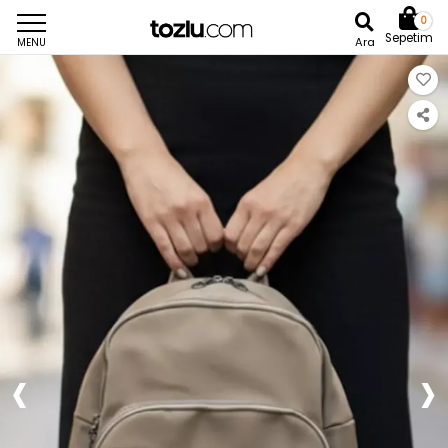
0
Sepetim
Ara
MENU