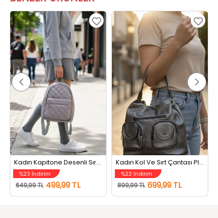
Kadın Kapitone Desenli Sırt Çantası Gri
Kadın Kol Ve Sırt Çantası Platin
%23 İndirim
%22 İndirim
499,99 TL
699,99 TL
649,99 TL
899,99 TL