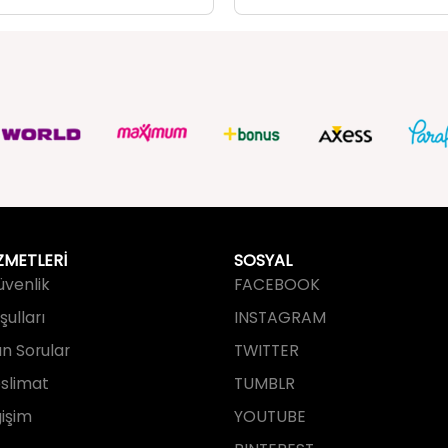
 Fermuarlı Cüzdan Bej
Kadın Askılı Fermuarlı Cüzdan 
249,99 TL
ZMETLERİ
SOSYAL
Güvenlik
FACEBOOK
ulları
INSTAGRAM
an Sorular
TWITTER
slimat
TUMBLR