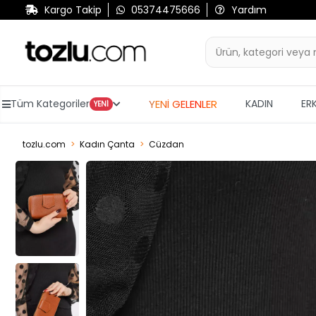
Kargo Takip
05374475666
Yardım
YENİ GELENLER
Tüm Kategoriler
KADIN
ER
YENİ
tozlu.com
Kadın Çanta
Cüzdan