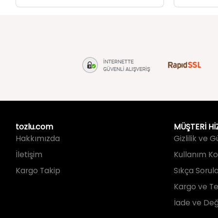
Kadın Desenli Fermuarlı Cüzdan Mint
Kadın Askılı
249,99 TL
249,99 TL
tozlu.com
MÜŞTERİ Hİ
Hakkımızda
Gizlilik ve 
İletişim
Kullanım Koş
Kargo Takip
Sıkça Sorul
Kargo ve Te