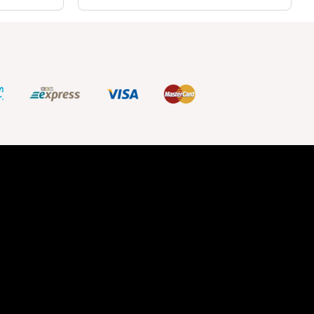
Siyah
Kadın Fermuarlı Cüzdan Bej
249,99 TL