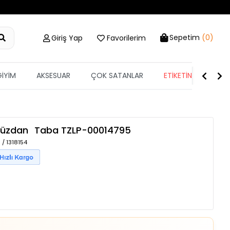
Sepetim
(0)
Giriş Yap
Favorilerim
GİYİM
AKSESUAR
ÇOK SATANLAR
ETİKETİN YARISI
 Cüzdan
Taba
TZLP-00014795
 / 1318154