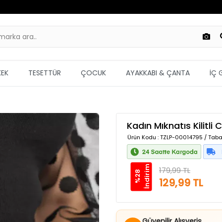
KEK
TESETTÜR
ÇOCUK
AYAKKABI & ÇANTA
İÇ 
Kadın Mıknatıs Kilitli
Ürün Kodu
: TZLP-00014795 / Taba
m
179,99 TL
%
2
8
İ
n
d
i
r
i
129,99 TL