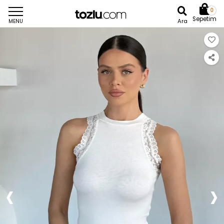
0
Sepetim
Ara
MENU