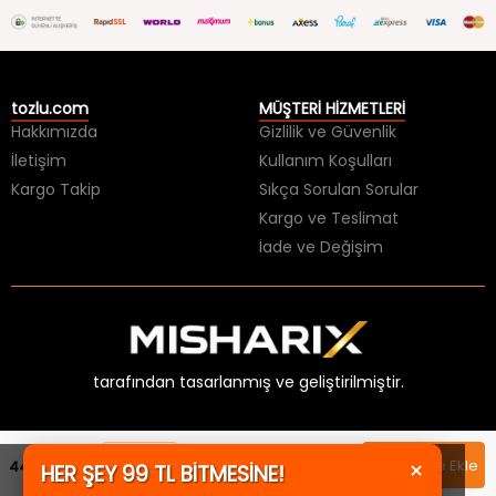
tozlu.com
MÜŞTERİ HİZMETLERİ
Hakkımızda
Gizlilik ve Güvenlik
İletişim
Kullanım Koşulları
Kargo Takip
Sıkça Sorulan Sorular
Kargo ve Teslimat
İade ve Değişim
tarafından tasarlanmış ve geliştirilmiştir.
Sepette
×
Sepete Ekle
449,99 TL
HER ŞEY 99 TL BİTMESİNE!
404,99 TL