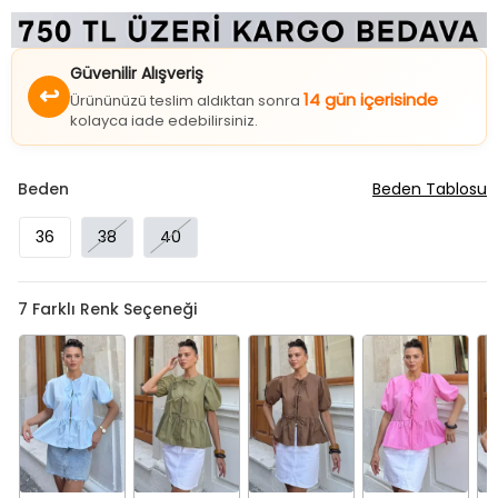
Güvenilir Alışveriş
↩
14 gün içerisinde
Ürününüzü teslim aldıktan sonra
kolayca iade edebilirsiniz.
Beden
Beden Tablosu
36
38
40
7
Farklı Renk Seçeneği