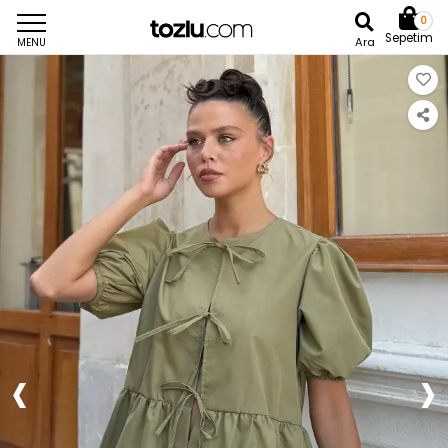
0
Sepetim
Ara
MENU