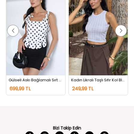
Gülseli Askı Bağlamalı Sırt Fermuarlı Puantiyeli Bluz Kremsiyahlı
Kadın Likralı Taşlı Sıfır Kol Bluz Beyaz
699,99 TL
249,99 TL
Bizi Takip Edin