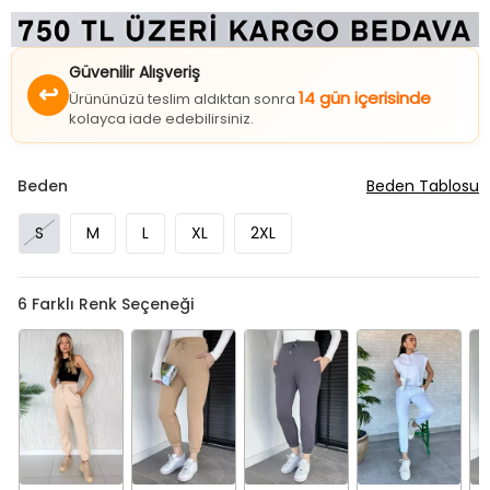
Güvenilir Alışveriş
↩
14 gün içerisinde
Ürününüzü teslim aldıktan sonra
kolayca iade edebilirsiniz.
Beden
Beden Tablosu
S
M
L
XL
2XL
6
Farklı Renk Seçeneği
Bej
Bisküvi
Füme
Gri