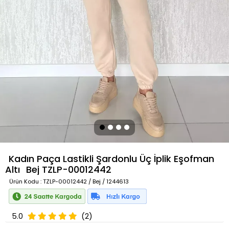
Kadın Paça Lastikli Şardonlu Üç İplik Eşofman
Altı
Bej
TZLP-00012442
Ürün Kodu
: TZLP-00012442 / Bej / 1244613
5.0
(2)