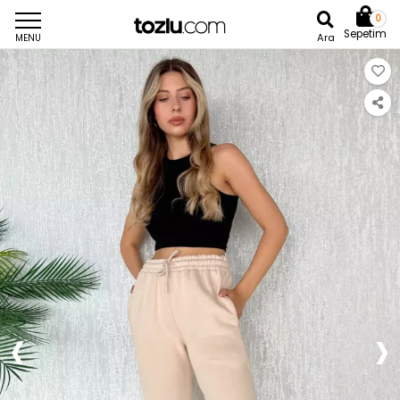
0
Sepetim
Ara
MENU