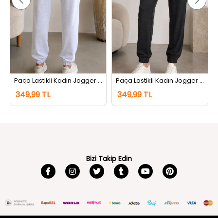
tı Siyah
Paça Lastikli Kadın Jogger Eşofman Altı Gri
Paça Lastikli Kadın Jogger Eşofman Altı Antrasit
349,99 TL
349,99 TL
Bizi Takip Edin