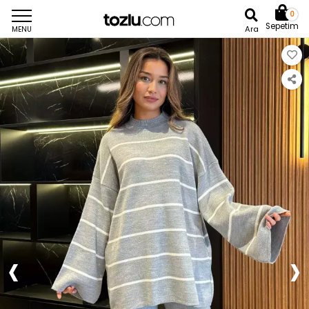
0
Sepetim
Ara
MENU