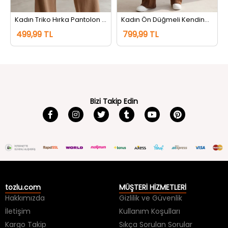
Kadın Triko Hırka Pantolon İkili Takım Bisküvi
Kadın Ön Düğmeli Kendinden Çizgi Desenli Triko Hırka Pantolon İkili Takım Açıkkahve
499,99 TL
799,99 TL
Bizi Takip Edin
tozlu.com
MÜŞTERİ HİZMETLERİ
Hakkımızda
Gizlilik ve Güvenlik
İletişim
Kullanım Koşulları
Kargo Takip
Sıkça Sorulan Sorular
Kargo ve Teslimat