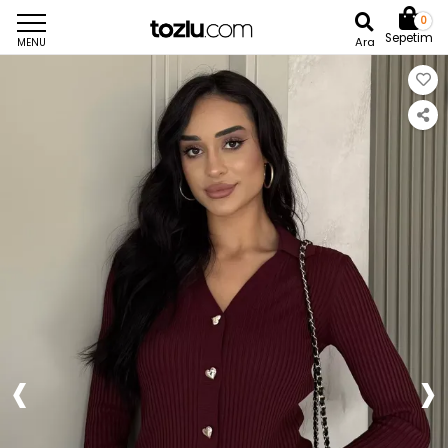
0
Sepetim
Ara
MENU