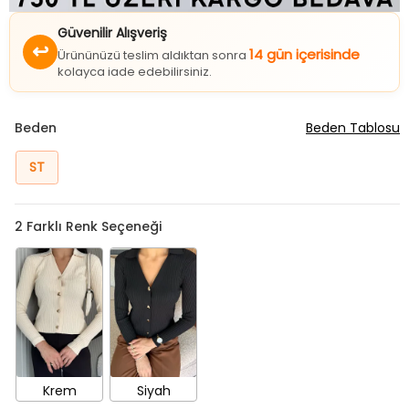
Güvenilir Alışveriş
↩
14 gün içerisinde
Ürününüzü teslim aldıktan sonra
kolayca iade edebilirsiniz.
Beden
Beden Tablosu
ST
2
Farklı Renk Seçeneği
Krem
Siyah