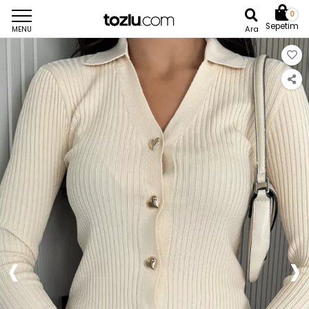
0
Sepetim
Ara
MENU