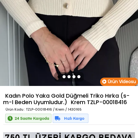
Ürün Videosu
Kadın Polo Yaka Gold Düğmeli Triko Hırka (s-
m-l Beden Uyumludur.)
Krem
TZLP-00018416
Ürün Kodu
: TZLP-00018416 / Krem / 1430165