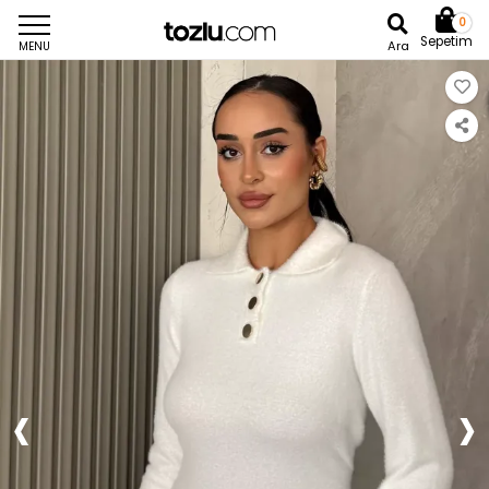
0
Sepetim
Ara
MENU