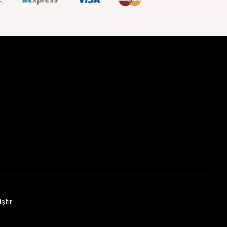
ştir.