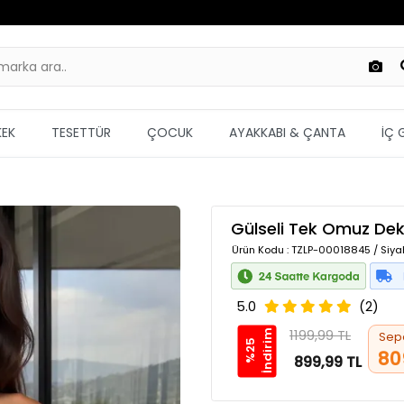
KEK
TESETTÜR
ÇOCUK
AYAKKABI & ÇANTA
İÇ 
Gülseli Tek Omuz Dek
Ürün Kodu
: TZLP-00018845 / Siya
5.0
(2)
1199,99 TL
m
Sep
%
2
5
İ
n
d
i
r
i
80
899,99 TL