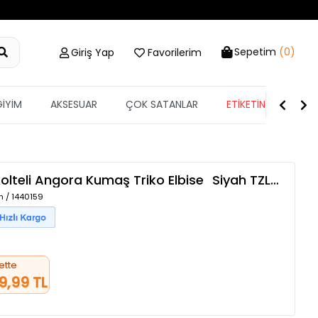
Sepetim
(0)
Giriş Yap
Favorilerim
GİYİM
AKSESUAR
ÇOK SATANLAR
ETİKETİN YARISI
olteli Angora Kumaş Triko Elbise
Siyah
TZLP-00018845
h / 1440159
ette
9,99 TL