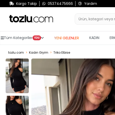
Kargo Takip
05374475666
Yardım
YENİ GELENLER
Tüm Kategoriler
KADIN
ER
YENİ
tozlu.com
Kadın Giyim
Triko Elbise