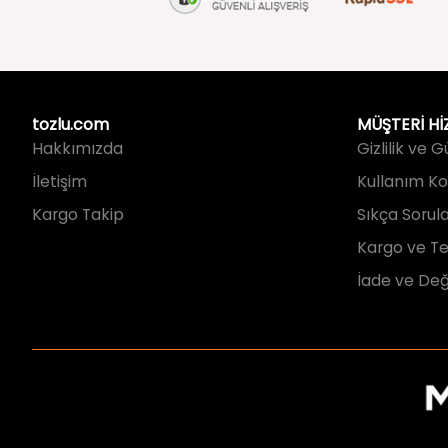
tozlu.com
MÜŞTERİ Hİ
Hakkımızda
Gizlilik ve 
İletişim
Kullanım Koş
Kargo Takip
Sıkça Sorul
Kargo ve Te
İade ve Değ