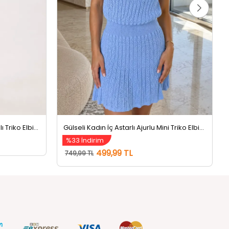
Gülseli Kadın Ön Pencereli Likralı Triko Elbise Siyah
Gülseli Kadın İç Astarlı Ajurlu Mini Triko Elbise Açıkmavi
%33 İndirim
499,99 TL
749,99 TL