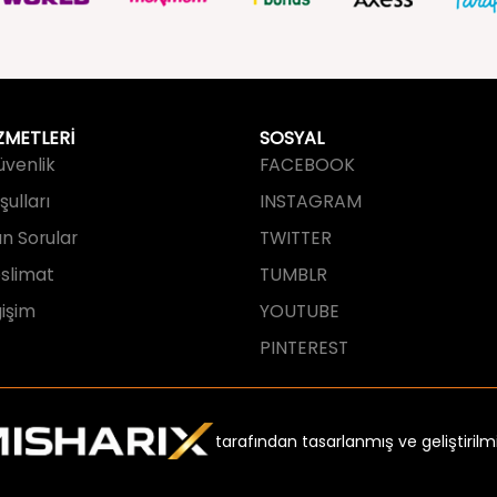
ZMETLERİ
SOSYAL
Güvenlik
FACEBOOK
ulları
INSTAGRAM
an Sorular
TWITTER
slimat
TUMBLR
işim
YOUTUBE
PINTEREST
tarafından tasarlanmış ve geliştirilmi