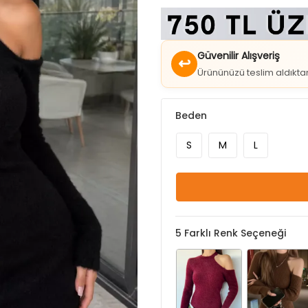
Güvenilir Alışveriş
↩
Ürününüzü teslim aldıkt
Beden
S
M
L
5
Farklı Renk Seçeneği