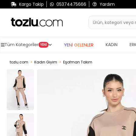
Kargo Takip
05374475666
Yardım
YENİ GELENLER
Tüm Kategoriler
KADIN
ER
YENİ
tozlu.com
Kadın Giyim
Eşofman Takım