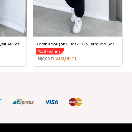
Kadın Şardonlu Ön Fermuarlı Biyeli Bel Lastikli Eşofman Takımı Siyah
Kadın Kapüşonlu Baskılı Ön Fermuarlı Şardonlu Bel Lastikli Eşofman Takımı Siyah
%29 İndirim
499,99 TL
699,99 TL