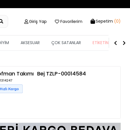
Sepetim
(0)
Giriş Yap
Favorilerim
GİYİM
AKSESUAR
ÇOK SATANLAR
ETİKETİN YARISI
şofman Takımı
Bej
TZLP-00014584
 1314247