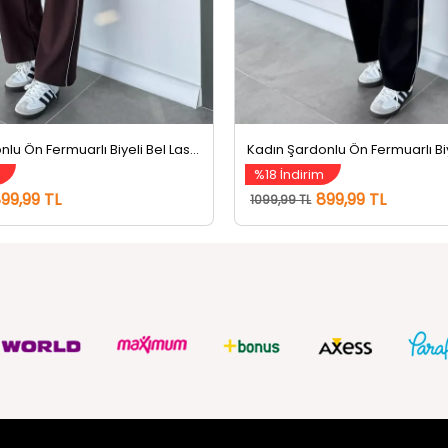
Kadın Şardonlu Ön Fermuarlı Biyeli Bel Lastikli Eşofman Takımı Kahve
%18 İndirim
99,99 TL
899,99 TL
1099,99 TL
ZMETLERİ
SOSYAL