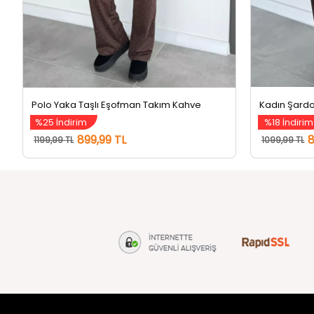
Polo Yaka Taşlı Eşofman Takım Kahve
%25 İndirim
%18 İndirim
899,99 TL
8
1199,99 TL
1099,99 TL
tozlu.com
MÜŞTERİ Hİ