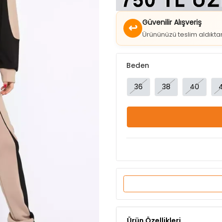
↩
Ürününüzü teslim aldıkt
Beden
36
38
40
Ürün Özellikleri