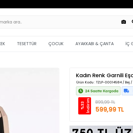
KEK
TESETTÜR
ÇOCUK
AYAKKABI & ÇANTA
İÇ 
Kadın Renk Garnili E
Ürün Kodu
: TZLP-00014584 / Bej /
m
899,99 TL
%
3
3
İ
n
d
i
r
i
599,99 TL
Güvenilir Alışveriş