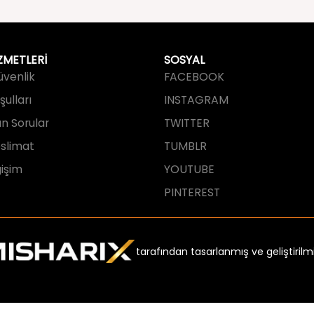
ZMETLERİ
SOSYAL
Güvenlik
FACEBOOK
ulları
INSTAGRAM
an Sorular
TWITTER
slimat
TUMBLR
işim
YOUTUBE
PINTEREST
tarafından tasarlanmış ve geliştirilmi