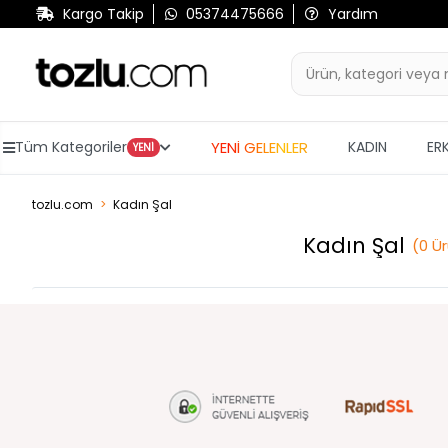
Kargo Takip
05374475666
Yardım
YENİ GELENLER
Tüm Kategoriler
KADIN
ER
YENİ
tozlu.com
Kadın Şal
Kadın Şal
(
0
Ü