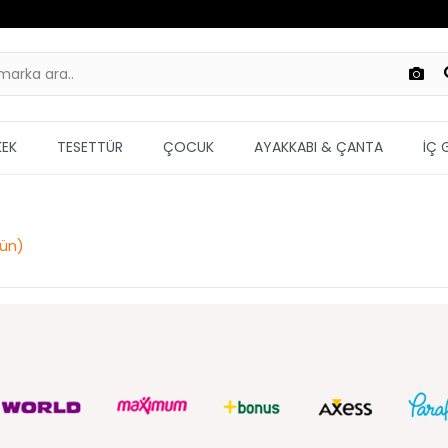
KEK
TESETTÜR
ÇOCUK
AYAKKABI & ÇANTA
İÇ 
rün
)