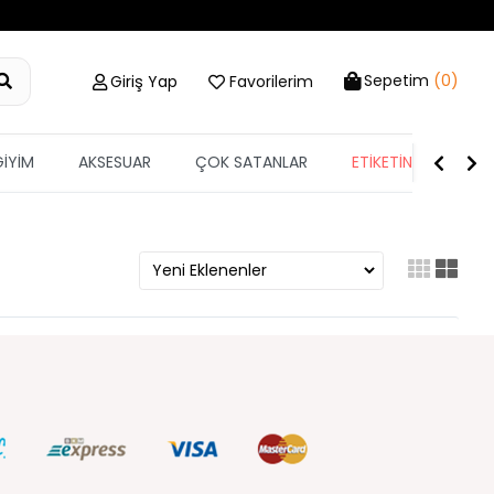
Sepetim
(0)
Giriş Yap
Favorilerim
GİYİM
AKSESUAR
ÇOK SATANLAR
ETİKETİN YARISI