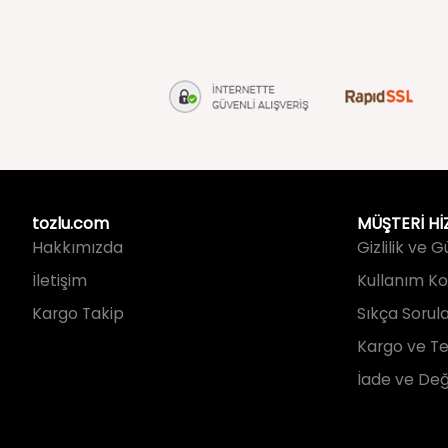
tozlu.com
MÜŞTERİ Hİ
Hakkımızda
Gizlilik ve 
İletişim
Kullanım Koş
Kargo Takip
Sıkça Sorul
Kargo ve Te
İade ve Değ