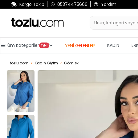
Kargo Takip
05374475666
Yardım
YENİ GELENLER
Tüm Kategoriler
KADIN
ER
YENİ
tozlu.com
Kadın Giyim
Gömlek