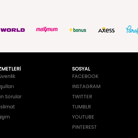
ZMETLERİ
SOSYAL
Güvenlik
FACEBOOK
ulları
INSTAGRAM
an Sorular
TWITTER
slimat
TUMBLR
işim
YOUTUBE
PINTEREST