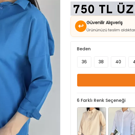
Güvenilir Alışveriş
↩
Ürününüzü teslim aldıkt
Beden
36
38
40
6
Farklı Renk Seçeneği