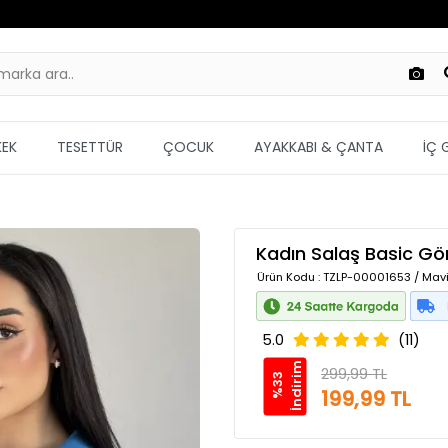
KEK
TESETTÜR
ÇOCUK
AYAKKABI & ÇANTA
İÇ 
Kadın Salaş Basic G
Ürün Kodu
: TZLP-00001653 / Mavi
5.0
(11)
m
299,99 TL
%
3
3
İ
n
d
i
r
i
199,99 TL