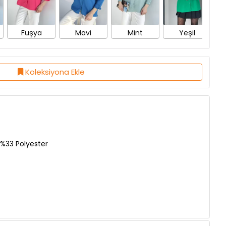
Fuşya
Mavi
Mint
Yeşil
Koleksiyona Ekle
%33 Polyester