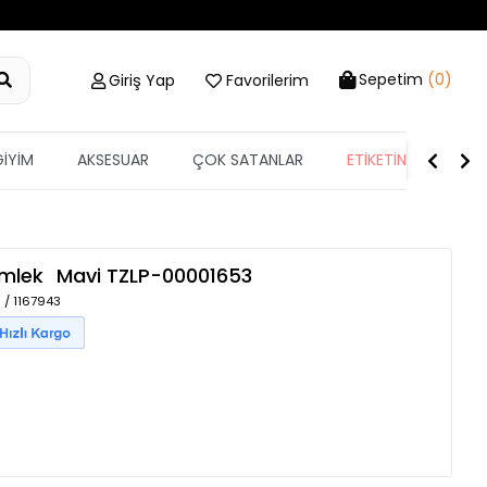
Sepetim
(0)
Giriş Yap
Favorilerim
GİYİM
AKSESUAR
ÇOK SATANLAR
ETİKETİN YARISI
ömlek
Mavi
TZLP-00001653
 / 1167943