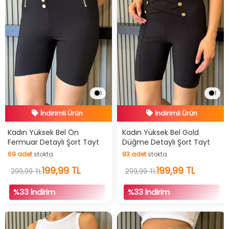
1
1
İndirimli Ürün
İndirimli Ürün
Hızlı Teslimat
Hızlı Teslimat
Kadın Yüksek Bel Ön
Kadın Yüksek Bel Gold
Fermuar Detaylı Şort Tayt
Düğme Detaylı Şort Tayt
İndirimli Ürün
İndirimli Ürün
69
adet
stokta
93
adet
stokta
69
adet
stokta
199,99 TL
93
adet
stokta
199,99 TL
299,99 TL
299,99 TL
%33 İndirim
%33 İndirim