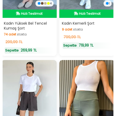
4
1
Hızlı Teslimat
Hızlı Teslimat
Hızlı Teslimat
Hızlı Teslimat
Kadın Yüksek Bel Tencel
Kadın Kemerli Şort
Kumaş Şort
9
adet
stokta
74
adet
stokta
9
799,99 TL
adet
stokta
74
299,99 TL
adet
stokta
719,99 TL
Sepette
269,99 TL
Sepette