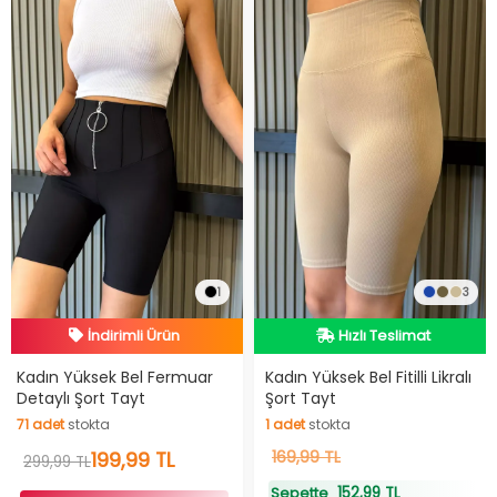
1
3
İndirimli Ürün
Hızlı Teslimat
Hızlı Teslimat
Hızlı Teslimat
Kadın Yüksek Bel Fermuar
Kadın Yüksek Bel Fitilli Likralı
Detaylı Şort Tayt
Şort Tayt
İndirimli Ürün
71
adet
stokta
1
adet
stokta
71
adet
stokta
199,99 TL
1
169,99 TL
adet
stokta
299,99 TL
152,99 TL
Sepette