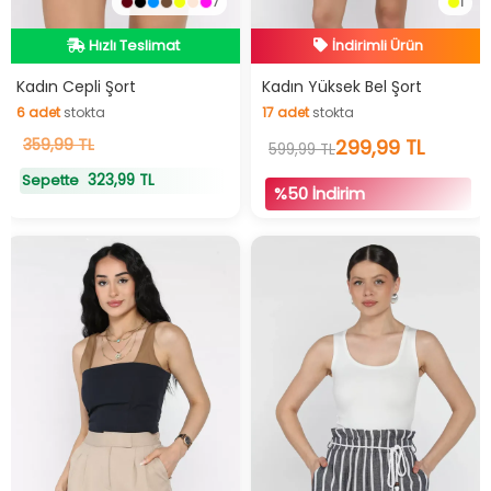
7
1
Hızlı Teslimat
İndirimli Ürün
Hızlı Teslimat
Hızlı Teslimat
Kadın Cepli Şort
Kadın Yüksek Bel Şort
6
adet
stokta
17
adet
stokta
İndirimli Ürün
6
359,99 TL
adet
stokta
17
adet
stokta
299,99 TL
599,99 TL
323,99 TL
Sepette
%50 İndirim