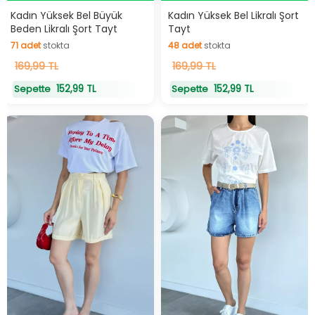
Hızlı Teslimat
Hızlı Teslimat
Kadın Yüksek Bel Büyük
Kadın Yüksek Bel Likralı Şort
Beden Likralı Şort Tayt
Tayt
71
adet
stokta
48
adet
stokta
71
169,99 TL
adet
stokta
48
169,99 TL
adet
stokta
152,99 TL
152,99 TL
Sepette
Sepette