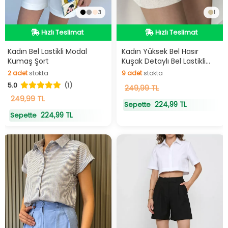
3
1
Hızlı Teslimat
Hızlı Teslimat
Hızlı Teslimat
Hızlı Teslimat
Kadın Bel Lastikli Modal
Kadın Yüksek Bel Hasır
Kumaş Şort
Kuşak Detaylı Bel Lastikli
Keten Şort
2
adet
stokta
9
adet
stokta
5.0
(1)
2
adet
stokta
9
249,99 TL
adet
stokta
249,99 TL
224,99 TL
Sepette
224,99 TL
Sepette