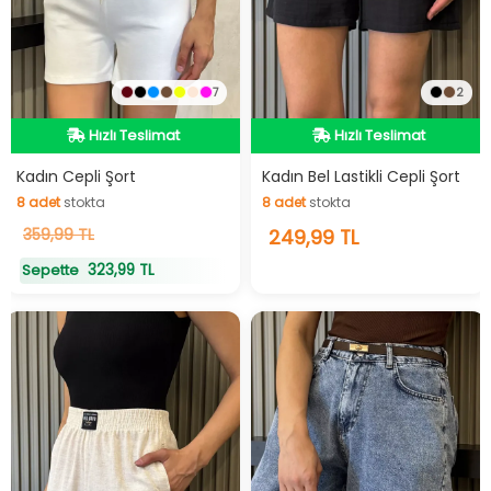
7
2
Hızlı Teslimat
Hızlı Teslimat
Hızlı Teslimat
Hızlı Teslimat
Kadın Cepli Şort
Kadın Bel Lastikli Cepli Şort
8
adet
stokta
8
adet
stokta
8
359,99 TL
adet
stokta
8
249,99 TL
adet
stokta
323,99 TL
Sepette