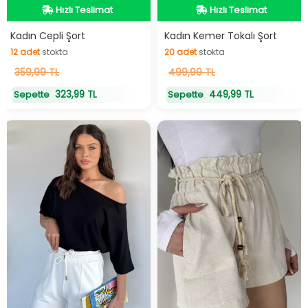
Hızlı Teslimat
Hızlı Teslimat
Hızlı Teslimat
Hızlı Teslimat
Kadın Cepli Şort
Kadın Kemer Tokalı Şort
12
adet
stokta
20
adet
stokta
12
359,99 TL
adet
stokta
20
499,99 TL
adet
stokta
323,99 TL
449,99 TL
Sepette
Sepette