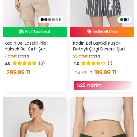
5
2
Hızlı Teslimat
İndirimli Ürün
Videolu Ürün
Hızlı Teslimat
Kadın Bel Lastikli Pileli
Kadın Bel Lastikli Kuşak
Yüksek Bel Cırtlı Şort
Detaylı Çizgi Desenli Şort
Hızlı Teslimat
İndirimli Ürün
7
adet
stokta
25
adet
stokta
5.0
(6)
4.0
(1)
7
adet
stokta
25
adet
stokta
299,99 TL
199,99 TL
249,99 TL
%20 İndirim