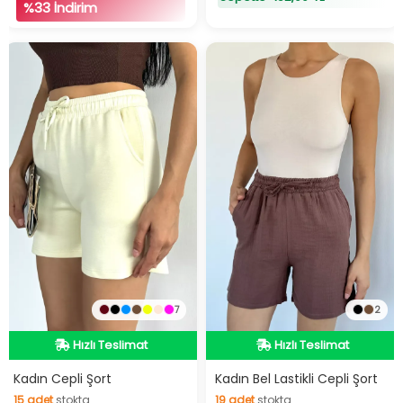
%33 İndirim
7
2
Hızlı Teslimat
Hızlı Teslimat
Hızlı Teslimat
Hızlı Teslimat
Kadın Cepli Şort
Kadın Bel Lastikli Cepli Şort
15
adet
stokta
19
adet
stokta