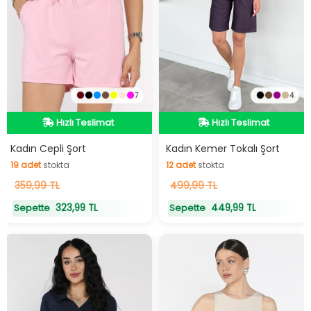
7
4
Hızlı Teslimat
Hızlı Teslimat
Hızlı Teslimat
Hızlı Teslimat
Kadın Cepli Şort
Kadın Kemer Tokalı Şort
19
adet
stokta
12
adet
stokta
19
359,99 TL
adet
stokta
12
499,99 TL
adet
stokta
323,99 TL
449,99 TL
Sepette
Sepette