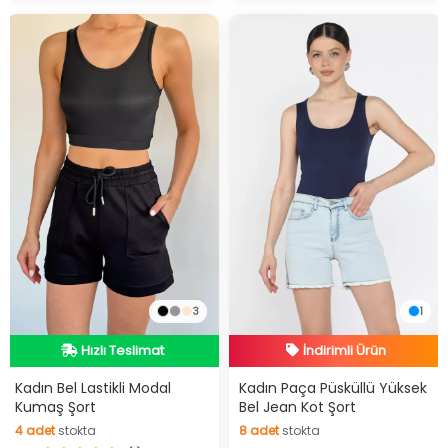
3
1
Hızlı Teslimat
İndirimli Ürün
Hızlı Teslimat
Hızlı Teslimat
Kadın Bel Lastikli Modal
Kadın Paça Püsküllü Yüksek
Kumaş Şort
Bel Jean Kot Şort
İndirimli Ürün
4
adet
stokta
8
adet
stokta