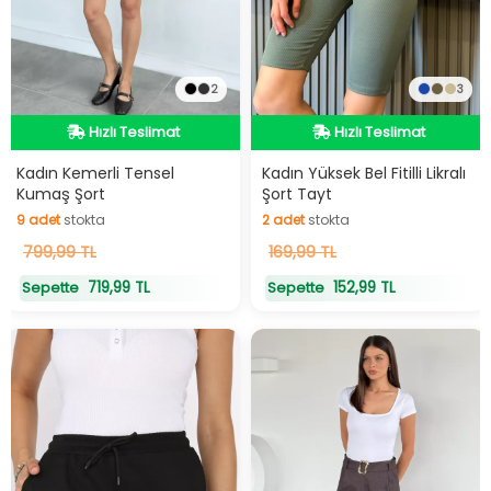
2
3
Hızlı Teslimat
Hızlı Teslimat
Hızlı Teslimat
Hızlı Teslimat
Kadın Kemerli Tensel
Kadın Yüksek Bel Fitilli Likralı
Kumaş Şort
Şort Tayt
9
adet
stokta
2
adet
stokta
9
799,99 TL
adet
stokta
2
169,99 TL
adet
stokta
719,99 TL
152,99 TL
Sepette
Sepette