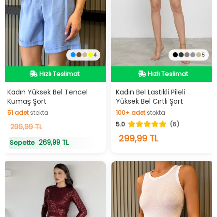
4
5
Hızlı Teslimat
Hızlı Teslimat
Hızlı Teslimat
Videolu Ürün
Kadın Yüksek Bel Tencel
Kadın Bel Lastikli Pileli
Kumaş Şort
Yüksek Bel Cırtlı Şort
Hızlı Teslimat
51
adet
stokta
100+
adet
stokta
5.0
(6)
51
299,99 TL
adet
stokta
100+
adet
stokta
299,99 TL
269,99 TL
Sepette