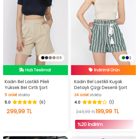
5
2
Hızlı Teslimat
İndirimli Ürün
Videolu Ürün
Hızlı Teslimat
Kadın Bel Lastikli Pileli
Kadın Bel Lastikli Kuşak
Yüksek Bel Cırtlı Şort
Detaylı Çizgi Desenli Şort
Hızlı Teslimat
İndirimli Ürün
5
adet
stokta
24
adet
stokta
5.0
(6)
4.0
(1)
5
adet
stokta
24
adet
stokta
299,99 TL
199,99 TL
249,99 TL
%20 İndirim