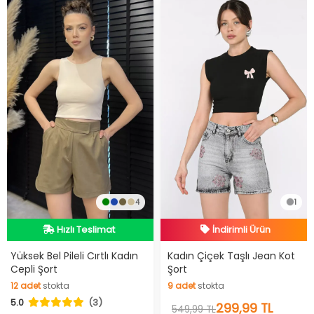
4
1
Hızlı Teslimat
İndirimli Ürün
Hızlı Teslimat
Hızlı Teslimat
Yüksek Bel Pileli Cırtlı Kadın
Kadın Çiçek Taşlı Jean Kot
Cepli Şort
Şort
İndirimli Ürün
12
adet
stokta
9
adet
stokta
5.0
(3)
12
adet
stokta
9
adet
stokta
299,99 TL
549,99 TL