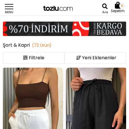
0
Sepetim
Ara
MENU
Şort & Kapri
(
72
Ürün
)
Filtrele