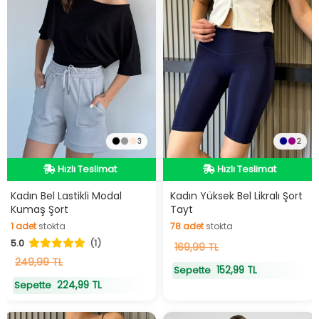
3
2
Hızlı Teslimat
Hızlı Teslimat
Hızlı Teslimat
Hızlı Teslimat
Kadın Bel Lastikli Modal
Kadın Yüksek Bel Likralı Şort
Kumaş Şort
Tayt
1
adet
stokta
78
adet
stokta
5.0
(1)
1
adet
stokta
78
169,99 TL
adet
stokta
249,99 TL
152,99 TL
Sepette
224,99 TL
Sepette