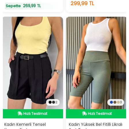
299,99 TL
269,99 TL
Sepette
2
3
Hızlı Teslimat
Hızlı Teslimat
Hızlı Teslimat
Hızlı Teslimat
Kadın Kemerli Tensel
Kadın Yüksek Bel Fitilli Likralı