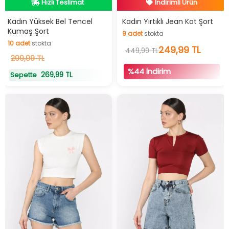
Hızlı Teslimat
İndirimli Ürün
Hızlı Teslimat
Hızlı Teslimat
Kadın Yüksek Bel Tencel
Kadın Yırtıklı Jean Kot Şort
Kumaş Şort
9
adet
stokta
İndirimli Ürün
10
adet
stokta
9
adet
stokta
249,99 TL
449,99 TL
10
299,99 TL
adet
stokta
%44 İndirim
269,99 TL
Sepette