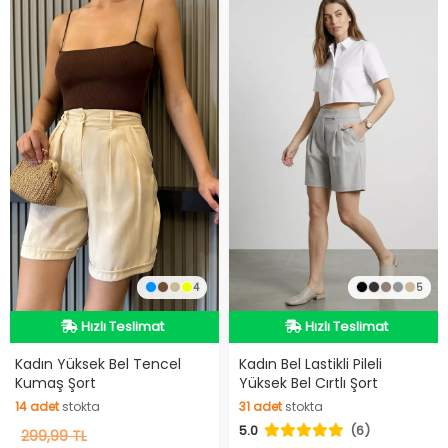
4
5
Hızlı Teslimat
Hızlı Teslimat
Hızlı Teslimat
Videolu Ürün
Kadın Yüksek Bel Tencel
Kadın Bel Lastikli Pileli
Kumaş Şort
Yüksek Bel Cırtlı Şort
Hızlı Teslimat
14
adet
stokta
31
adet
stokta
5.0
(6)
14
299,99 TL
adet
stokta
31
adet
stokta