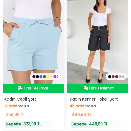
7
4
Hızlı Teslimat
Hızlı Teslimat
Hızlı Teslimat
Hızlı Teslimat
Kadın Cepli Şort
Kadın Kemer Tokalı Şort
12
adet
stokta
45
adet
stokta
12
359,99 TL
adet
stokta
45
499,99 TL
adet
stokta
323,99 TL
449,99 TL
Sepette
Sepette