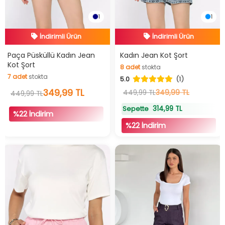
1
1
İndirimli Ürün
İndirimli Ürün
Hızlı Teslimat
Hızlı Teslimat
Paça Püsküllü Kadın Jean
Kadın Jean Kot Şort
Kot Şort
8
adet
stokta
İndirimli Ürün
İndirimli Ürün
7
adet
stokta
5.0
(1)
8
adet
stokta
7
adet
stokta
349,99 TL
349,99 TL
449,99 TL
449,99 TL
314,99 TL
Sepette
%22 İndirim
%22 İndirim