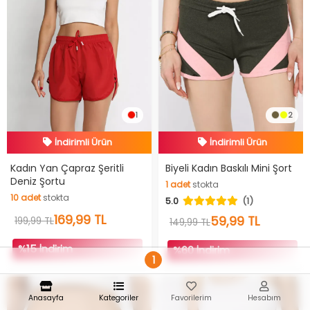
1
2
İndirimli Ürün
İndirimli Ürün
Hızlı Teslimat
Hızlı Teslimat
Kadın Yan Çapraz Şeritli
Biyeli Kadın Baskılı Mini Şort
Deniz Şortu
1
adet
stokta
İndirimli Ürün
İndirimli Ürün
10
adet
stokta
5.0
(1)
1
adet
stokta
10
adet
stokta
169,99 TL
59,99 TL
199,99 TL
149,99 TL
%15 İndirim
%60 İndirim
1
Anasayfa
Kategoriler
Favorilerim
Hesabım