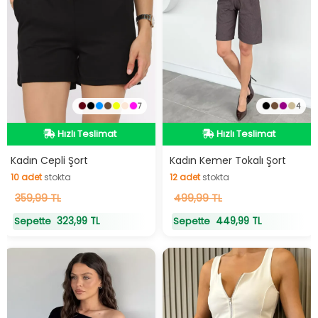
7
4
Hızlı Teslimat
Hızlı Teslimat
Hızlı Teslimat
Hızlı Teslimat
Kadın Cepli Şort
Kadın Kemer Tokalı Şort
10
adet
stokta
12
adet
stokta
10
359,99 TL
adet
stokta
12
499,99 TL
adet
stokta
323,99 TL
449,99 TL
Sepette
Sepette