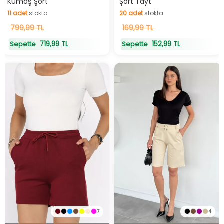
Kumaş Şort
Şort Tayt
11
adet
stokta
20
adet
stokta
11
799,99 TL
adet
stokta
20
169,99 TL
adet
stokta
719,99 TL
152,99 TL
Sepette
Sepette
7
4