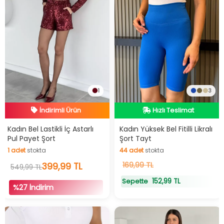
1
3
İndirimli Ürün
Hızlı Teslimat
Hızlı Teslimat
Hızlı Teslimat
Kadın Bel Lastikli İç Astarlı
Kadın Yüksek Bel Fitilli Likralı
Pul Payet Şort
Şort Tayt
İndirimli Ürün
1
adet
stokta
44
adet
stokta
1
adet
stokta
399,99 TL
44
169,99 TL
adet
stokta
549,99 TL
152,99 TL
Sepette
%27 İndirim