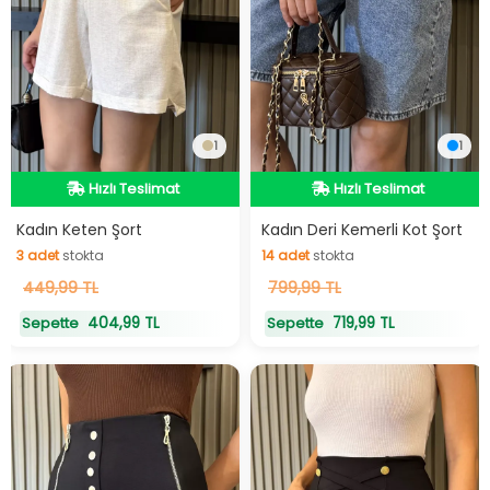
1
1
Hızlı Teslimat
Hızlı Teslimat
Hızlı Teslimat
Hızlı Teslimat
Kadın Keten Şort
Kadın Deri Kemerli Kot Şort
3
adet
stokta
14
adet
stokta
3
449,99 TL
adet
stokta
14
799,99 TL
adet
stokta
404,99 TL
719,99 TL
Sepette
Sepette