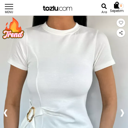
0
Sepetim
Ara
MENU