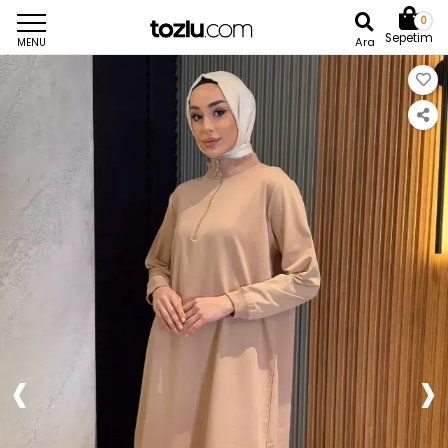
0
Sepetim
Ara
MENU