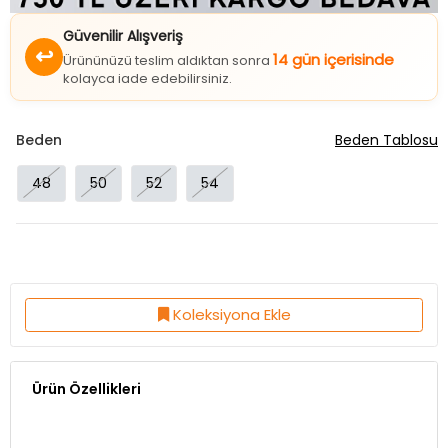
Güvenilir Alışveriş
↩
14 gün içerisinde
Ürününüzü teslim aldıktan sonra
kolayca iade edebilirsiniz.
Beden
Beden Tablosu
48
50
52
54
Koleksiyona Ekle
Ürün Özellikleri
Kumaş Özelliği:%95 Cotton %5 LİKRA
Ürün Boy:112 Cm