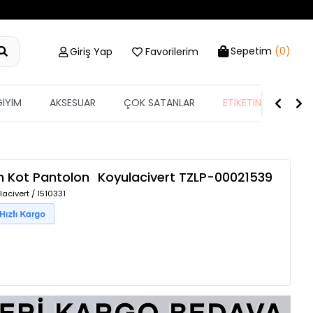
Sepetim
(0)
Giriş Yap
Favorilerim
GİYİM
AKSESUAR
ÇOK SATANLAR
ETİKETİN YARISI
n Kot Pantolon
Koyulacivert
TZLP-00021539
acivert / 1510331