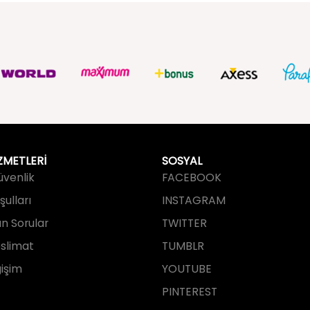
ZMETLERİ
SOSYAL
Güvenlik
FACEBOOK
ulları
INSTAGRAM
an Sorular
TWITTER
slimat
TUMBLR
işim
YOUTUBE
PINTEREST