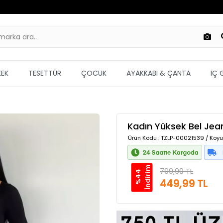
KEK
TESETTÜR
ÇOCUK
AYAKKABI & ÇANTA
İÇ 
Kadın Yüksek Bel Jea
Ürün Kodu
: TZLP-00021539 / Koyul
m
799,99 TL
%
4
4
İ
n
d
i
r
i
449,99 TL
Güvenilir Alışveriş