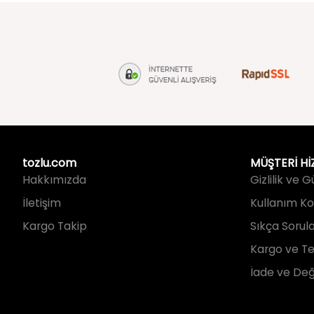
tozlu.com
MÜŞTERİ Hİ
Hakkımızda
Gizlilik ve 
İletişim
Kullanım Koş
Kargo Takip
Sıkça Sorul
Kargo ve Te
İade ve Değ