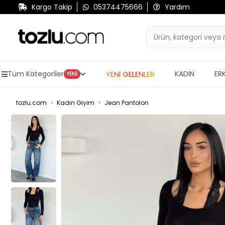
Kargo Takip
05374475666
Yardım
YENİ GELENLER
Tüm Kategoriler
KADIN
ER
YENİ
tozlu.com
Kadın Giyim
Jean Pantolon