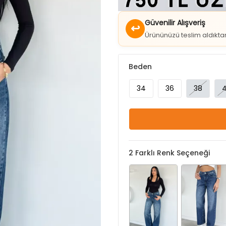
↩
Ürününüzü teslim aldıkt
Beden
34
36
38
2
Farklı Renk Seçeneği
Koyulacivert
Lacivert