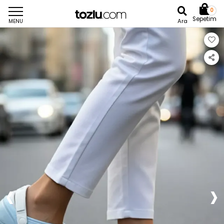
0
Sepetim
Ara
MENU