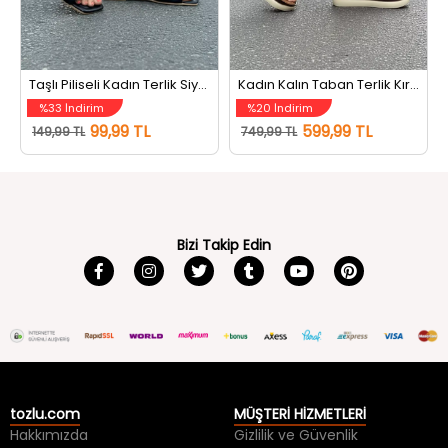
Taşlı Piliseli Kadın Terlik Siyah
Kadın Kalın Taban Terlik Kırmızı
%33 İndirim
%20 İndirim
99,99 TL
599,99 TL
149,99 TL
749,99 TL
Bizi Takip Edin
tozlu.com
MÜŞTERİ HİZMETLERİ
Hakkımızda
Gizlilik ve Güvenlik