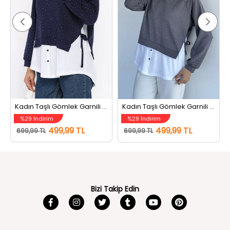
Kadın Taşlı Gömlek Garnili Sweatshirt Lacivert
Kadın Taşlı Gömlek Garnili Sweatshirt Gri
%29 İndirim
%29 İndirim
499,99 TL
499,99 TL
699,99 TL
699,99 TL
Bizi Takip Edin