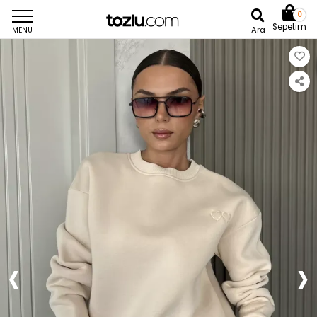
0
Sepetim
Ara
MENU