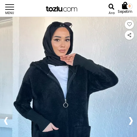
0
Sepetim
Ara
MENU