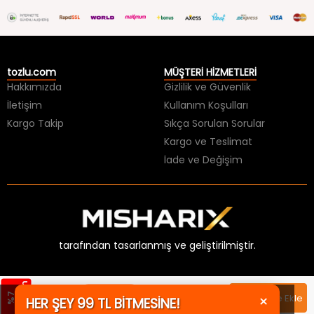
tozlu.com
MÜŞTERİ HİZMETLERİ
Hakkımızda
Gizlilik ve Güvenlik
İletişim
Kullanım Koşulları
Kargo Takip
Sıkça Sorulan Sorular
Kargo ve Teslimat
İade ve Değişim
tarafından tasarlanmış ve geliştirilmiştir.
m
Sepette
1399,99 TL
%
7
İ
n
d
i
r
i
×
Sepete Ekle
HER ŞEY 99 TL BİTMESİNE!
1.169,99 TL
1299,99 TL