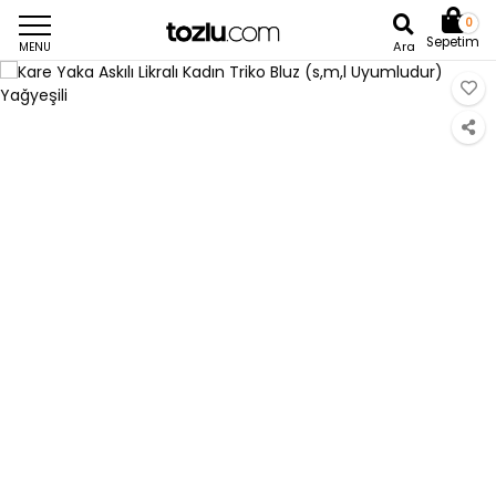
0
Sepetim
Ara
MENU