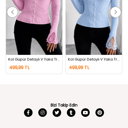
z Pembe
Kol Güpür Detaylı V Yaka Triko Bluz Pembe
Kol Güpür Detaylı V Yaka Triko Bluz Mavi
499,99 TL
499,99 TL
Bizi Takip Edin