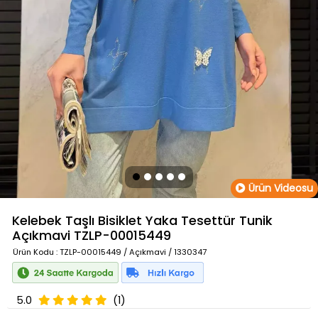
Ürün Videosu
Kelebek Taşlı Bisiklet Yaka Tesettür Tunik
Açıkmavi
TZLP-00015449
Ürün Kodu
: TZLP-00015449 / Açıkmavi / 1330347
5.0
(1)