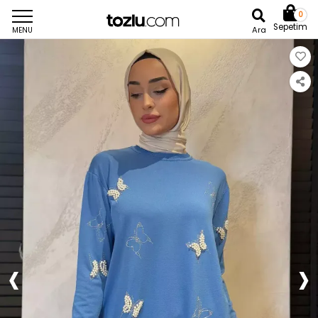
0
Sepetim
Ara
MENU