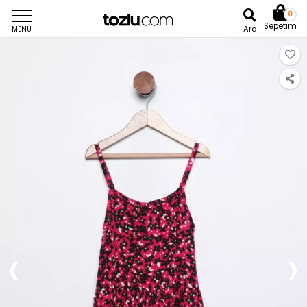
0
Sepetim
Ara
MENU