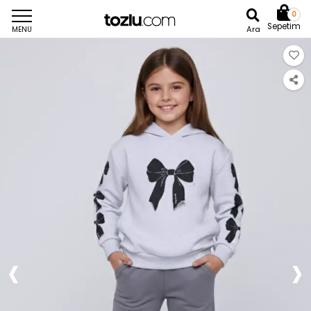
0
Sepetim
Ara
MENU