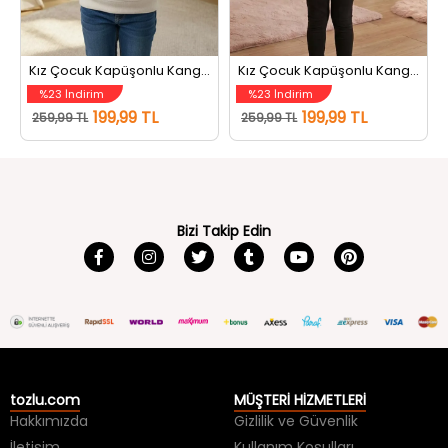
Kız Çocuk Kapüşonlu Kanguru Cepli Şardonlu Sweatshirt Krem
Kız Çocuk Kapüşonlu Kanguru Cepli Şardonlu Sweatshirt Gri
%23 İndirim
%23 İndirim
199,99 TL
199,99 TL
259,99 TL
259,99 TL
Bizi Takip Edin
tozlu.com
MÜŞTERİ HİZMETLERİ
Hakkımızda
Gizlilik ve Güvenlik
İletişim
Kullanım Koşulları