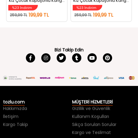
Kız Çocuk Kapüşonlu Kanguru Cepli Şardonlu Sweatshirt Krem
Kız Çocuk Kapüşonlu Kanguru Cepli Şardonlu Sweatshirt Gri
%23 İndirim
%23 İndirim
199,99 TL
199,99 TL
259,99 TL
259,99 TL
Bizi Takip Edin
tozlu.com
MÜŞTERİ HİZMETLERİ
Hakkımızda
Gizlilik ve Güvenlik
İletişim
Kullanım Koşulları
Kargo Takip
Sıkça Sorulan Sorular
Kargo ve Teslimat