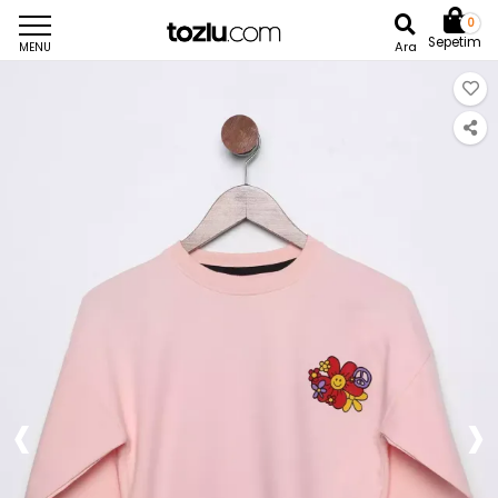
0
Sepetim
Ara
MENU