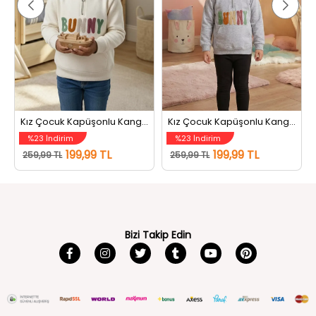
Kız Çocuk Kapüşonlu Kanguru Cepli Şardonlu Sweatshirt Krem
Kız Çocuk Kapüşonlu Kanguru Cepli Şardonlu Sweatshirt Gri
%23 İndirim
%23 İndirim
199,99 TL
199,99 TL
259,99 TL
259,99 TL
Bizi Takip Edin