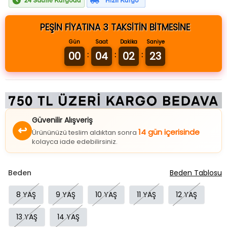
PEŞİN FİYATINA 3 TAKSİTİN BİTMESİNE
Gün
Saat
Dakika
Saniye
00
04
02
23
:
:
:
Güvenilir Alışveriş
↩
14 gün içerisinde
Ürününüzü teslim aldıktan sonra
kolayca iade edebilirsiniz.
Beden
Beden Tablosu
8 YAŞ
9 YAŞ
10 YAŞ
11 YAŞ
12 YAŞ
13 YAŞ
14 YAŞ