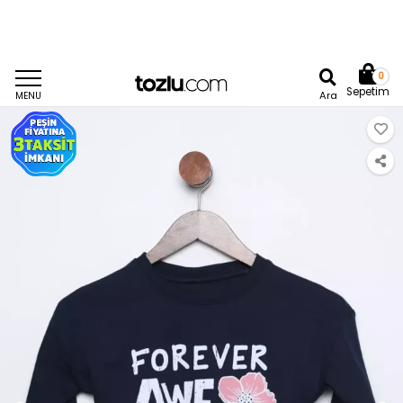
0
Sepetim
Ara
MENU