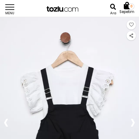
0
Sepetim
Ara
MENU