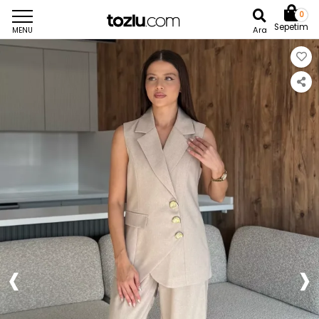
0
Sepetim
Ara
MENU