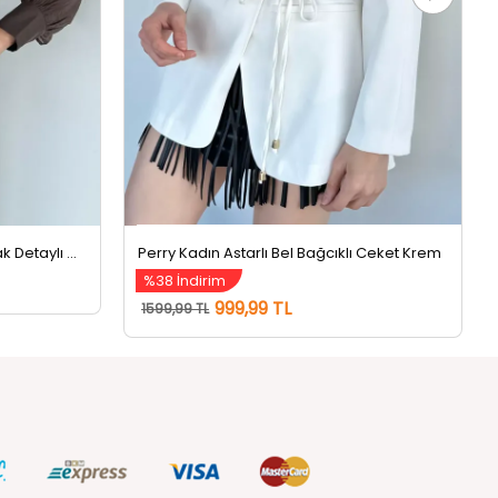
Kadın Kruvaze Yaka Çıtçıtlı Kuşak Detaylı Ceket Kahve
Perry Kadın Astarlı Bel Bağcıklı Ceket Krem
%38 İndirim
999,99 TL
1599,99 TL