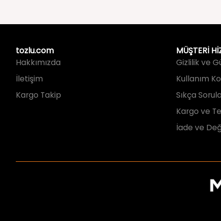
tozlu.com
MÜŞTERİ Hİ
Hakkımızda
Gizlilik ve 
İletişim
Kullanım Koş
Kargo Takip
Sıkça Sorul
Kargo ve Te
İade ve Değ
×
HER ŞEY 99 TL BİTMESİNE!