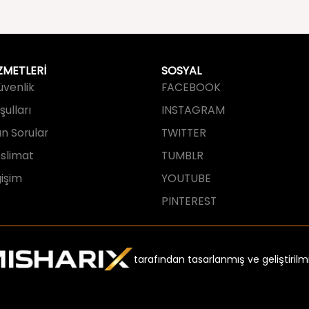
ZMETLERİ
SOSYAL
Güvenlik
FACEBOOK
ulları
INSTAGRAM
an Sorular
TWITTER
slimat
TUMBLR
işim
YOUTUBE
PINTEREST
tarafından tasarlanmış ve geliştirilmi