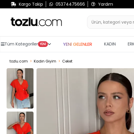
Kargo Takip
05374475666
Yardım
YENİ GELENLER
Tüm Kategoriler
KADIN
ER
YENİ
tozlu.com
Kadın Giyim
Ceket