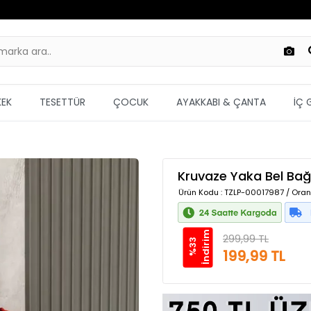
KEK
TESETTÜR
ÇOCUK
AYAKKABI & ÇANTA
İÇ 
Kruvaze Yaka Bel Bağc
Ürün Kodu
: TZLP-00017987 / Oran
m
299,99 TL
%
3
3
İ
n
d
i
r
i
199,99 TL
Güvenilir Alışveriş