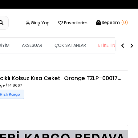
Sepetim
(0)
Giriş Yap
Favorilerim
GİYİM
AKSESUAR
ÇOK SATANLAR
ETİKETİN YARISI
ıklı Kolsuz Kısa Ceket
Orange
TZLP-00017987
ge / 1418667