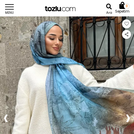
0
Sepetim
Ara
MENU