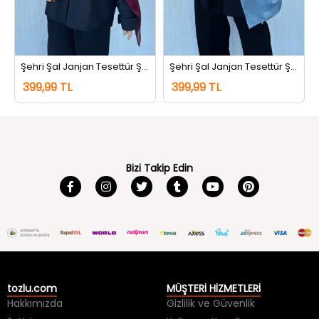
Şehri Şal Janjan Tesettür Şal Koyubordo
Şehri Şal Janjan Tesettür Şal İndigo
399,99 TL
399,99 TL
Bizi Takip Edin
tozlu.com
MÜŞTERİ HİZMETLERİ
Hakkımızda
Gizlilik ve Güvenlik
İletişim
Kullanım Koşulları
Kargo Takip
Sıkça Sorulan Sorular