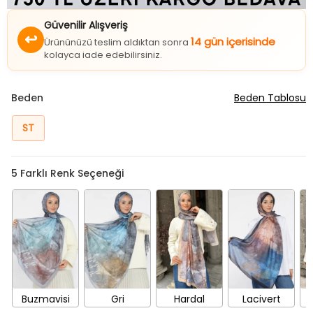
Güvenilir Alışveriş
↩
14 gün içerisinde
Ürününüzü teslim aldıktan sonra
kolayca iade edebilirsiniz.
Beden
Beden Tablosu
ST
5
Farklı Renk Seçeneği
Buzmavisi
Gri
Hardal
Lacivert