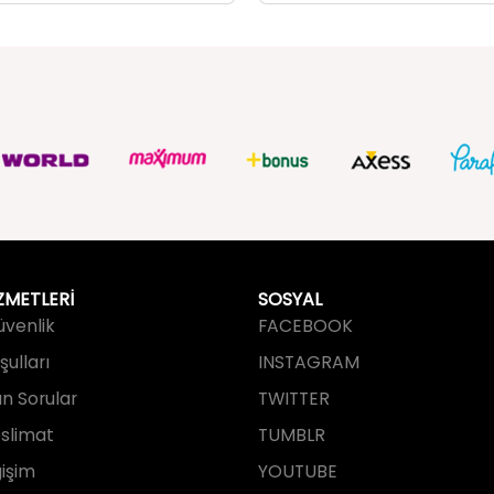
ZMETLERİ
SOSYAL
Güvenlik
FACEBOOK
ulları
INSTAGRAM
an Sorular
TWITTER
slimat
TUMBLR
işim
YOUTUBE
PINTEREST