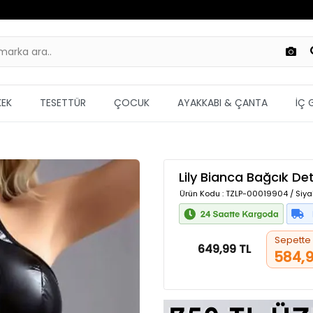
KEK
TESETTÜR
ÇOCUK
AYAKKABI & ÇANTA
İÇ 
Lily Bianca Bağcık De
Ürün Kodu
: TZLP-00019904 / Siya
Sepette
649,99 TL
584,9