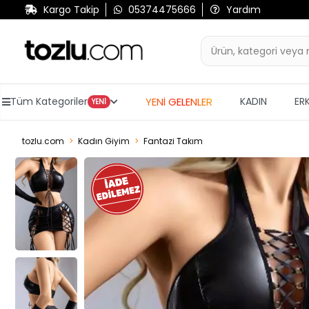
Kargo Takip
05374475666
Yardım
YENİ GELENLER
Tüm Kategoriler
KADIN
ER
YENİ
tozlu.com
Kadın Giyim
Fantazi Takım