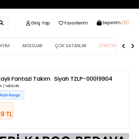
Sepetim
(0)
Giriş Yap
Favorilerim
GİYİM
AKSESUAR
ÇOK SATANLAR
ETİKETİN YARISI
taylı Fantazi Takım
Siyah
TZLP-00019904
h / 1466145
9 TL