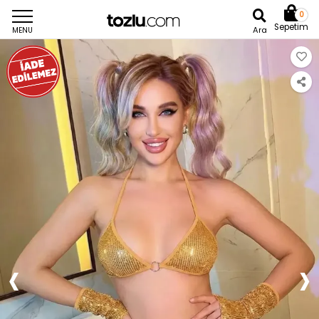
0
Sepetim
Ara
MENU