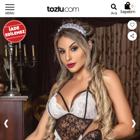
0
Sepetim
Ara
MENU