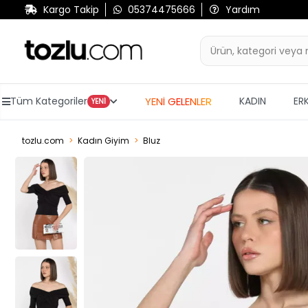
Kargo Takip
05374475666
Yardım
YENİ GELENLER
Tüm Kategoriler
KADIN
ER
YENİ
tozlu.com
Kadın Giyim
Bluz