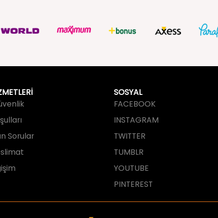
ZMETLERİ
SOSYAL
Güvenlik
FACEBOOK
ulları
INSTAGRAM
an Sorular
TWITTER
slimat
TUMBLR
işim
YOUTUBE
PINTEREST
tarafından tasarlanmış ve geliştirilmi