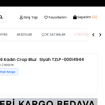
Sepetim
(0)
Giriş Yap
Favorilerim
GİYİM
AKSESUAR
ÇOK SATANLAR
ETİKETİN YARISI
i Kadın Crop Bluz
Siyah
TZLP-00014944
 / 1321274