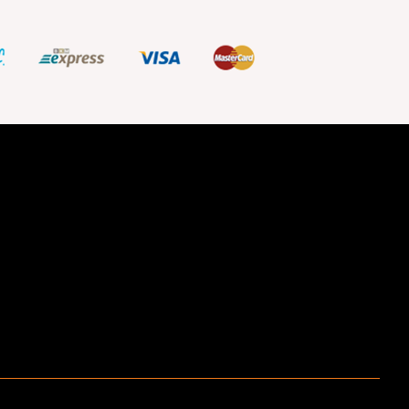
ştir.