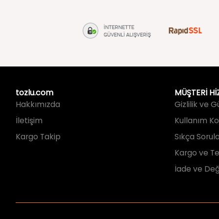
tozlu.com
MÜŞTERİ Hİ
Hakkımızda
Gizlilik ve 
İletişim
Kullanım Koş
Kargo Takip
Sıkça Sorul
Kargo ve Te
İade ve Değ