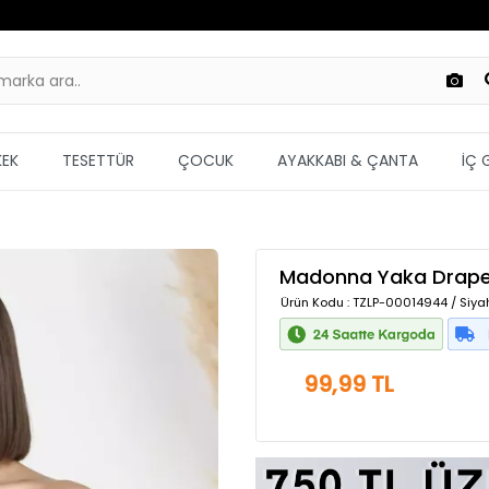
KEK
TESETTÜR
ÇOCUK
AYAKKABI & ÇANTA
İÇ 
Madonna Yaka Drapel
Ürün Kodu
: TZLP-00014944 / Siyah
99,99 TL
Güvenilir Alışveriş