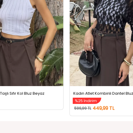
 Taşlı Sıfır Kol Bluz Beyaz
%25 İndirim
449,99 TL
599,99 TL