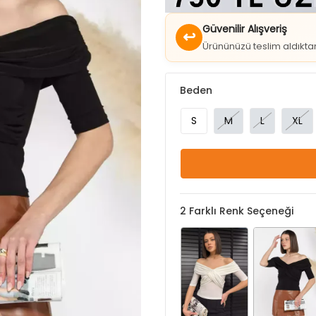
↩
Ürününüzü teslim aldıkt
Beden
S
M
L
XL
2
Farklı Renk Seçeneği
Krem
Siyah