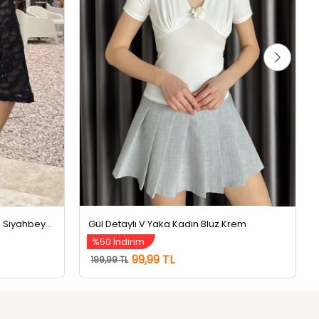
Kadın Atlet Kombinli Dantel Bluz Siyahbeyaz
Gül Detaylı V Yaka Kadın Bluz Krem
%50 İndirim
99,99 TL
199,99 TL