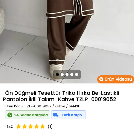
Ürün Videosu
Ön Düğmeli Tesettür Triko Hırka Bel Lastikli
Pantolon İkili Takım
Kahve
TZLP-00019052
Ürün Kodu
: TZLP-00019052 / Kahve / 1444381
5.0
(1)