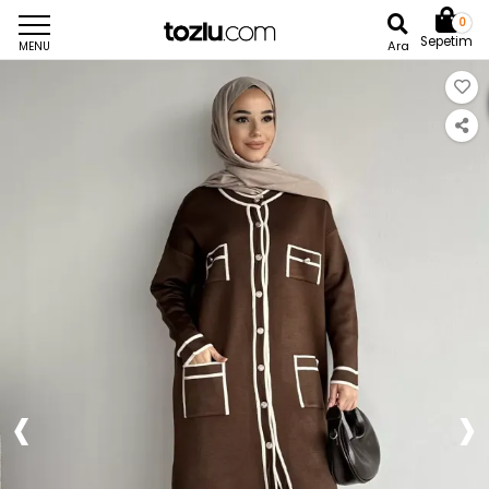
0
Sepetim
Ara
MENU