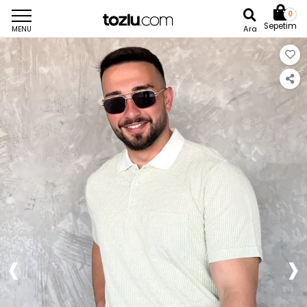
0
Sepetim
Ara
MENU