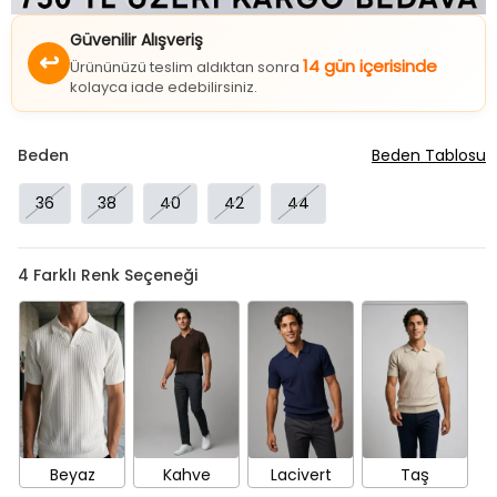
Güvenilir Alışveriş
↩
14 gün içerisinde
Ürününüzü teslim aldıktan sonra
kolayca iade edebilirsiniz.
Beden
Beden Tablosu
36
38
40
42
44
4
Farklı Renk Seçeneği
Beyaz
Kahve
Lacivert
Taş