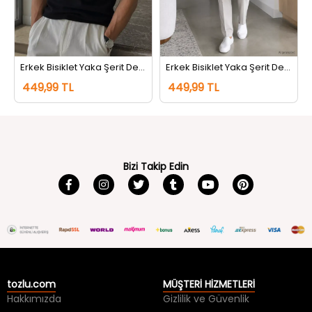
Erkek Bisiklet Yaka Şerit Detaylı Tişört Siyah
Erkek Bisiklet Yaka Şerit Detaylı Tişört Koyugri
449,99 TL
449,99 TL
Bizi Takip Edin
tozlu.com
MÜŞTERİ HİZMETLERİ
Hakkımızda
Gizlilik ve Güvenlik
İletişim
Kullanım Koşulları