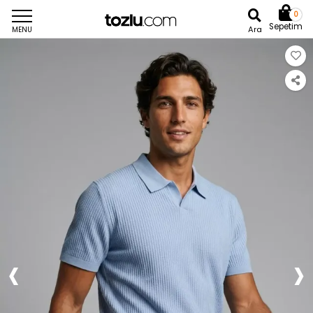
0
Sepetim
Ara
MENU