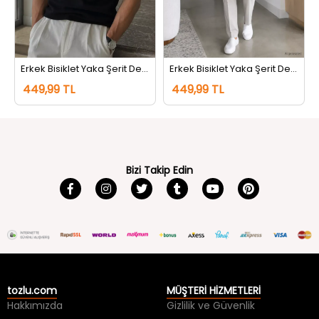
Erkek Bisiklet Yaka Şerit Detaylı Tişört Siyah
Erkek Bisiklet Yaka Şerit Detaylı Tişört Koyugri
449,99 TL
449,99 TL
Bizi Takip Edin
tozlu.com
MÜŞTERİ HİZMETLERİ
Hakkımızda
Gizlilik ve Güvenlik