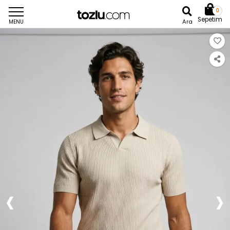
0
Sepetim
Ara
MENU