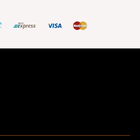
ştir.