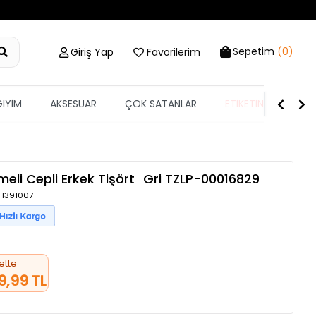
Sepetim
(0)
Giriş Yap
Favorilerim
GİYİM
AKSESUAR
ÇOK SATANLAR
ETİKETİN YARISI
li Cepli Erkek Tişört
Gri
TZLP-00016829
/ 1391007
ette
9,99 TL