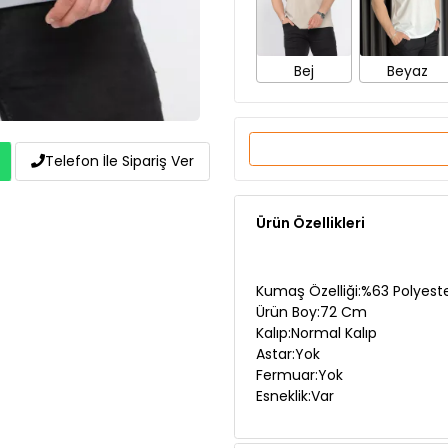
Bej
Beyaz
Telefon İle Sipariş Ver
Ürün Özellikleri
Kumaş Özelliği:%63 Polyeste
Ürün Boy:72 Cm
Kalıp:Normal Kalıp
Astar:Yok
Fermuar:Yok
Esneklik:Var
Manken Ölçüleri