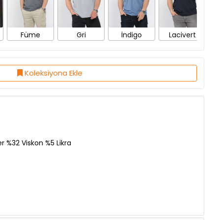
Füme
Gri
İndigo
Lacivert
Koleksiyona Ekle
r %32 Viskon %5 Likra