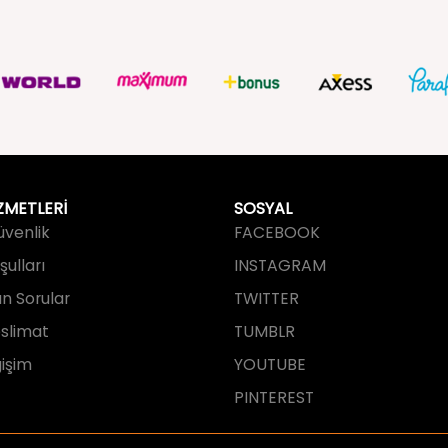
ZMETLERİ
SOSYAL
Güvenlik
FACEBOOK
ulları
INSTAGRAM
an Sorular
TWITTER
slimat
TUMBLR
işim
YOUTUBE
PINTEREST
tarafından tasarlanmış ve geliştirilmi