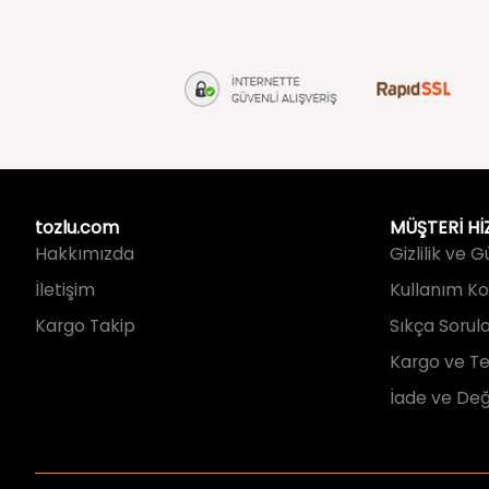
tozlu.com
MÜŞTERİ Hİ
Hakkımızda
Gizlilik ve 
İletişim
Kullanım Koş
Kargo Takip
Sıkça Sorul
Kargo ve Te
İade ve Değ