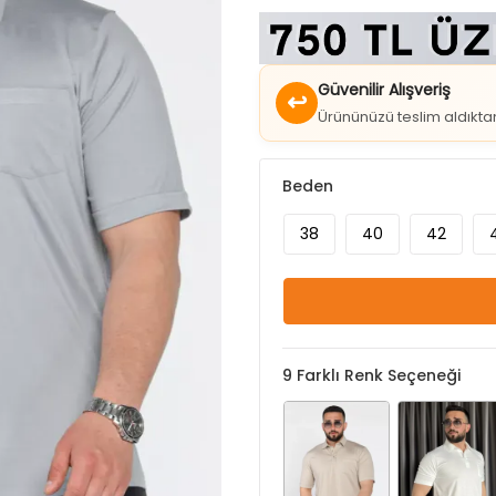
Güvenilir Alışveriş
↩
Ürününüzü teslim aldıkt
Beden
38
40
42
9
Farklı Renk Seçeneği