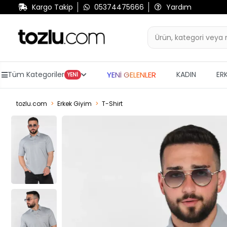
Kargo Takip
05374475666
Yardım
YENİ GELENLER
Tüm Kategoriler
KADIN
ER
YENİ
tozlu.com
Erkek Giyim
T-Shirt