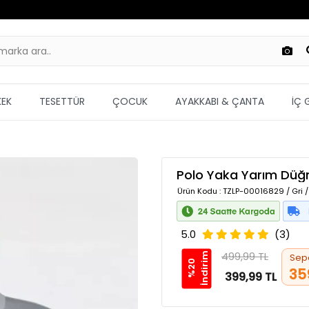
KEK
TESETTÜR
ÇOCUK
AYAKKABI & ÇANTA
İÇ 
Polo Yaka Yarım Düğme
Ürün Kodu
: TZLP-00016829 / Gri 
5.0
(3)
499,99 TL
m
Sep
%
2
0
İ
n
d
i
r
i
35
399,99 TL