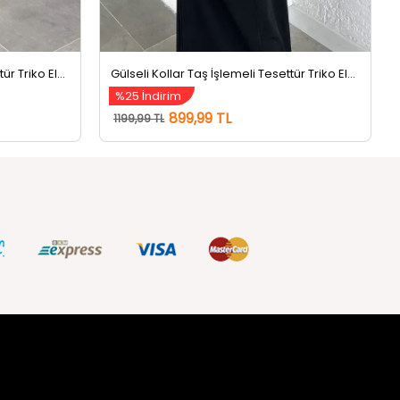
Gülseli Kollar Taş İşlemeli Tesettür Triko Elbise Lacivert
Gülseli Kollar Taş İşlemeli Tesettür Triko Elbise Siyah
%25 İndirim
899,99 TL
1199,99 TL