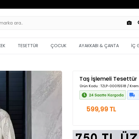
KEK
TESETTÜR
ÇOCUK
AYAKKABI & ÇANTA
İÇ 
Taş İşlemeli Tesettür 
Ürün Kodu
: TZLP-00015518 / Krem
599,99 TL
Güvenilir Alışveriş