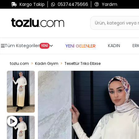
Kargo Takip
05374475666
Yardım
YENİ GELENLER
Tüm Kategoriler
KADIN
ER
YENİ
tozlu.com
Kadın Giyim
Tesettür Triko Elbise