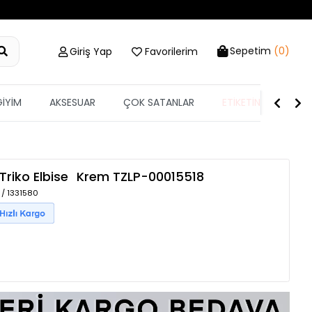
Sepetim
(0)
Giriş Yap
Favorilerim
GİYİM
AKSESUAR
ÇOK SATANLAR
ETİKETİN YARISI
Triko Elbise
Krem
TZLP-00015518
 / 1331580