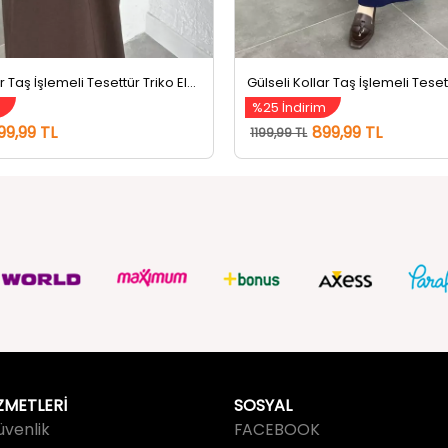
Gülseli Kollar Taş İşlemeli Tesettür Triko Elbise Kahve
m
%25 İndirim
99,99 TL
899,99 TL
1199,99 TL
ZMETLERİ
SOSYAL
Güvenlik
FACEBOOK
ulları
INSTAGRAM