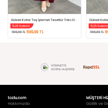
Gülseli Kollar Taş İşlemeli Tesettür Triko Elbise Bordo
%25 İndirim
%25 İndiri
899,99 TL
8
1199,99 TL
1199,99 TL
tozlu.com
MÜŞTERİ Hİ
Hakkımızda
Gizlilik ve 
İletişim
Kullanım Koş