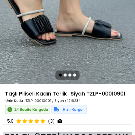
Taşlı Piliseli Kadın Terlik
Siyah
TZLP-00010901
Ürün Kodu
: TZLP-00010901 / Siyah / 1216234
5.0
(3)