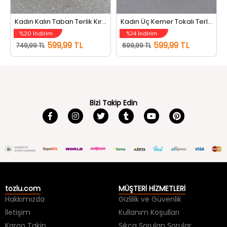
Kadın Kalın Taban Terlik Kırmızı
Kadın Üç Kemer Tokalı Terlik Siyah
%20 İndirim
%14 İndirim
599,99 TL
599,99 TL
749,99 TL
699,99 TL
Bizi Takip Edin
tozlu.com
MÜŞTERİ HİZMETLERİ
Hakkımızda
Gizlilik ve Güvenlik
İletişim
Kullanım Koşulları
Kargo Takip
Sıkça Sorulan Sorular