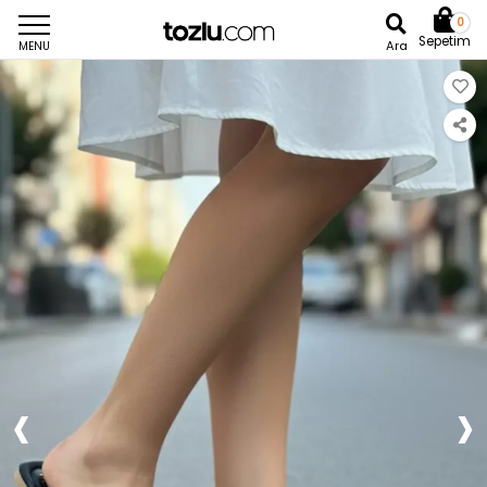
0
Sepetim
Ara
MENU