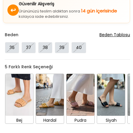
Güvenilir Alışveriş
↩
14 gün içerisinde
Ürününüzü teslim aldıktan sonra
kolayca iade edebilirsiniz.
Beden
Beden Tablosu
36
37
38
39
40
5
Farklı Renk Seçeneği
Bej
Hardal
Pudra
Siyah