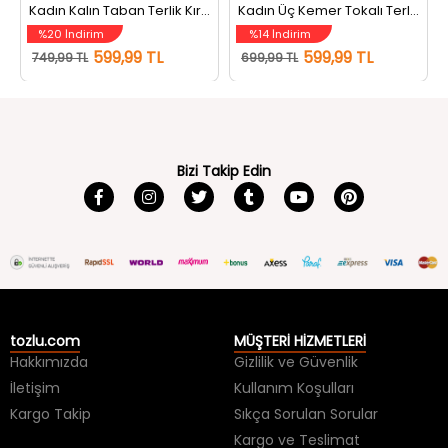
Kadın Kalın Taban Terlik Kırmızı
Kadın Üç Kemer Tokalı Terlik Siyah
%20 İndirim
%14 İndirim
599,99 TL
599,99 TL
749,99 TL
699,99 TL
Bizi Takip Edin
tozlu.com
MÜŞTERİ HİZMETLERİ
Hakkımızda
Gizlilik ve Güvenlik
İletişim
Kullanım Koşulları
Kargo Takip
Sıkça Sorulan Sorular