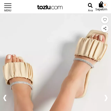
0
Sepetim
Ara
MENU