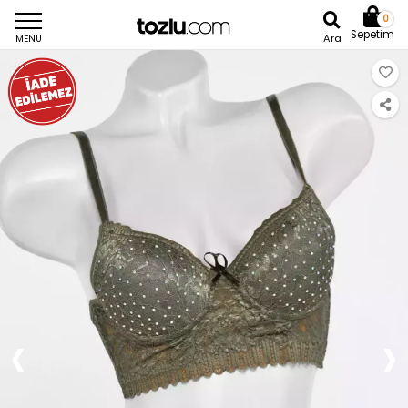
0
Sepetim
Ara
MENU