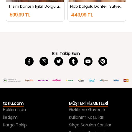
Tılsım Dantelli Işıltılı Dolgulu Sütyen Takım Siyah
Nbb Dolgulu Dantelli Sütyen Takım Siyah
599,99 TL
449,99 TL
Bizi Takip Edin
tozlu.com
MÜŞTERİ HİZMETLERİ
Hakkımızda
Gizlilik ve Güvenlik
İletişim
Kullanım Koşulları
Kargo Takip
Sıkça Sorulan Sorular