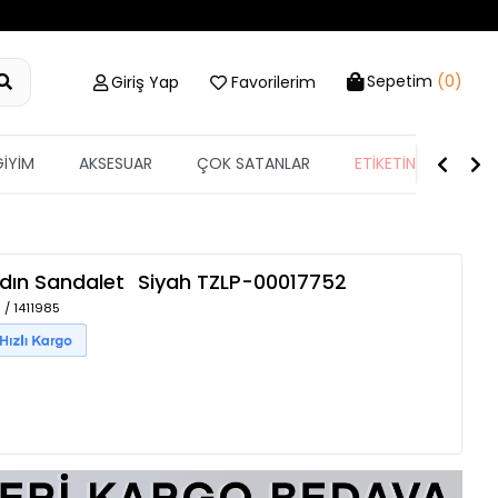
Sepetim
(0)
Giriş Yap
Favorilerim
GİYİM
AKSESUAR
ÇOK SATANLAR
ETİKETİN YARISI
Kadın Sandalet
Siyah
TZLP-00017752
 / 1411985