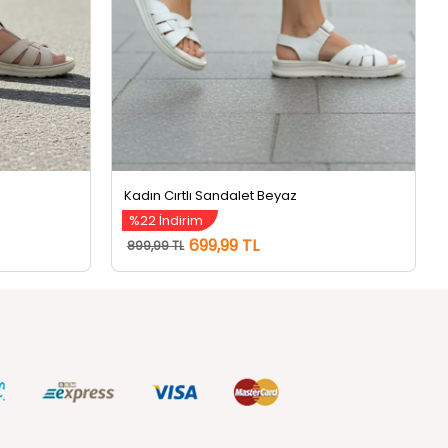
Kadın Cırtlı Sandalet Beyaz
%22 İndirim
699,99 TL
899,99 TL