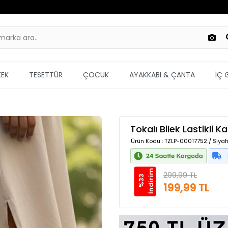
KEK
TESETTÜR
ÇOCUK
AYAKKABI & ÇANTA
İÇ 
Tokalı Bilek Lastikli 
Ürün Kodu
: TZLP-00017752 / Siyah
m
299,99 TL
%
3
3
İ
n
d
i
r
i
199,99 TL