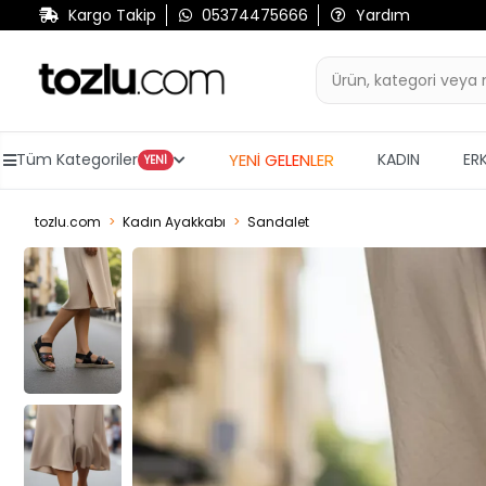
Kargo Takip
05374475666
Yardım
YENİ GELENLER
Tüm Kategoriler
KADIN
ER
YENİ
tozlu.com
Kadın Ayakkabı
Sandalet