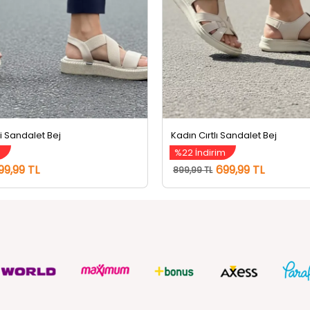
li Sandalet Bej
Kadın Cırtlı Sandalet Bej
m
%22 İndirim
99,99 TL
699,99 TL
899,99 TL