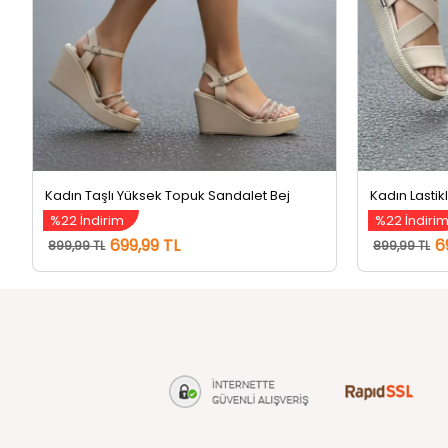
Kadın Taşlı Yüksek Topuk Sandalet Bej
Kadın Lastik
%22 İndirim
%22 İndiri
699,99 TL
6
899,99 TL
899,99 TL