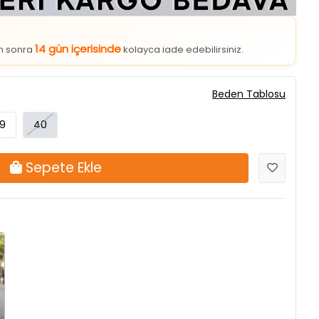
14 gün içerisinde
an sonra
kolayca iade edebilirsiniz.
Beden Tablosu
9
40
Sepete Ekle