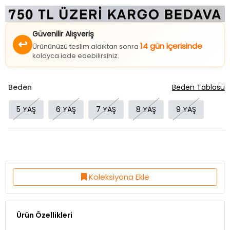
Güvenilir Alışveriş
↩
14 gün içerisinde
Ürününüzü teslim aldıktan sonra
kolayca iade edebilirsiniz.
Beden
Beden Tablosu
5 YAŞ
6 YAŞ
7 YAŞ
8 YAŞ
9 YAŞ
Koleksiyona Ekle
Ürün Özellikleri