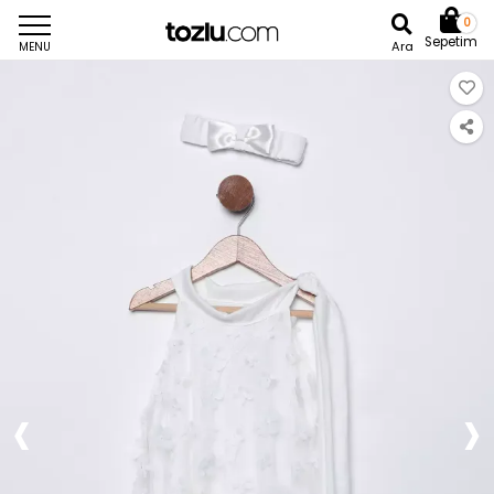
0
Sepetim
Ara
MENU