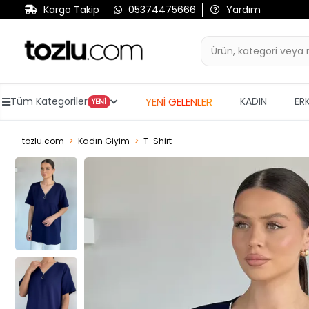
Kargo Takip
05374475666
Yardım
YENİ GELENLER
Tüm Kategoriler
KADIN
ER
YENİ
tozlu.com
Kadın Giyim
T-Shirt