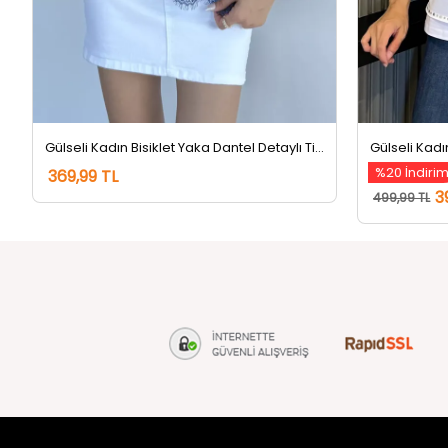
Gülseli Kadın Bisiklet Yaka Dantel Detaylı Tişört Lacivert
Gülseli Kadı
%20 İndiri
369,99 TL
3
499,99 TL