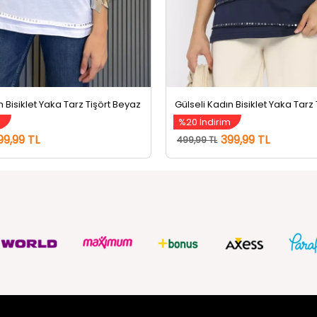
n Bisiklet Yaka Tarz Tişört Beyaz
m
%20 İndirim
99,99 TL
399,99 TL
499,99 TL