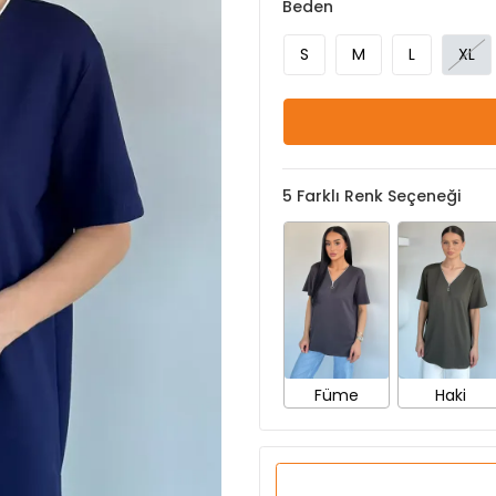
Beden
S
M
L
XL
5
Farklı Renk Seçeneği
Füme
Haki