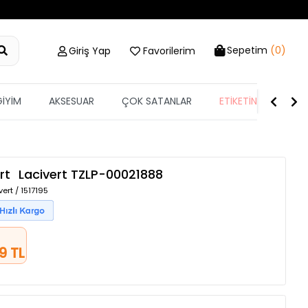
Sepetim
(0)
Giriş Yap
Favorilerim
GİYİM
AKSESUAR
ÇOK SATANLAR
ETİKETİN YARISI
rt
Lacivert
TZLP-00021888
ert / 1517195
9 TL