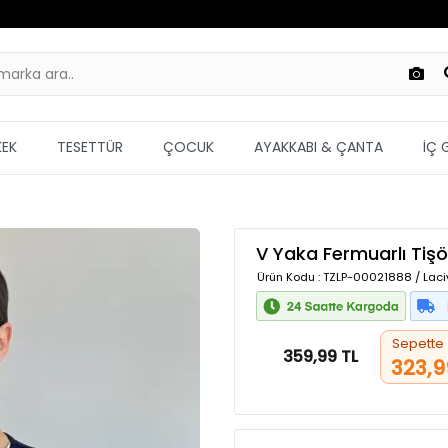
KEK
TESETTÜR
ÇOCUK
AYAKKABI & ÇANTA
İÇ 
V Yaka Fermuarlı Tişö
Ürün Kodu
: TZLP-00021888 / Laciv
Sepette
359,99 TL
323,9