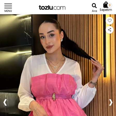
0
Sepetim
Ara
MENU