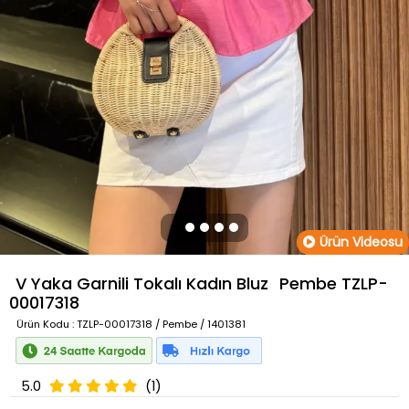
Ürün Videosu
V Yaka Garnili Tokalı Kadın Bluz
Pembe
TZLP-
00017318
Ürün Kodu
: TZLP-00017318 / Pembe / 1401381
5.0
(1)